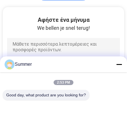
Στεγνωτήρας
Αφήστε ένα μήνυμα
εξάχνωσης
We bellen je snel terug!
48
Summer
Μηχανή εξάχνωσης
χρωστικών ουσιών
2:53 PM
Good day, what product are you looking for?
Λαϊκή κατηγορία
Όλα
43
Ψηφιακή Μηχανή 
Ψηφιακή Μηχανή 