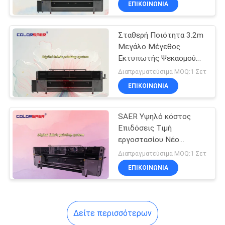
ΕΠΙΚΟΙΝΩΝΙΑ
130
Υφασμάτων Ψεκασμού
Μελάνης Υψηλής
Επικεφαλής
Ακρίβειας
Σταθερή Ποιότητα 3.2m
εκτυπωτής Epson
Μεγάλο Μέγεθος
Εκτυπωτής Ψεκασμού
Μελάνης για Ύφασμα/
Διαπραγματεύσιμα MOQ:1 Σετ
Οικιακές Υφασμάτινες
ΕΠΙΚΟΙΝΩΝΙΑ
Εφαρμογές με Κεφαλή
Εκτύπωσης I3200
69
SAER Υψηλό κόστος
Επιδόσεις Τιμή
θερμάστρα
εργοστασίου Νέο
μοντέλο 3200mm
εξάχνωσης
Διαπραγματεύσιμα MOQ:1 Σετ
Μεγάλο μορφότυπο
ΕΠΙΚΟΙΝΩΝΙΑ
ψηφιακό σύστημα
εκτύπωσης υφασμάτων
Δείτε περισσότερων
42