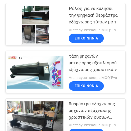
1600mm
Ρόλος για να κυλήσει
177
την ψηφιακή θερμάστρα
μηχανή εκτύπωσης
εξάχνωσης τύπων με το
φίλτρο 2200mm πλάτος
Διαπραγματεύσιμα MOQ:1 ομάδα
εξάχνωσης
εργασίας
ΕΠΙΚΟΙΝΩΝΙΑ
τάση μηχανών
μεταφοράς εξοπλισμού
εξάχνωσης χρωστικών
191
ουσιών 1.6m άμεση 220V
Διαπραγματεύσιμα MOQ:Ένα σετ
Σχεδιαστής
50 Hz
ΕΠΙΚΟΙΝΩΝΙΑ
υφάσματος
θερμάστρα εξάχνωσης
μηχανών εξάχνωσης
χρωστικών ουσιών
220V 50HZ με τους
Διαπραγματεύσιμα MOQ:1 ομάδα
piezo εκτυπωτές