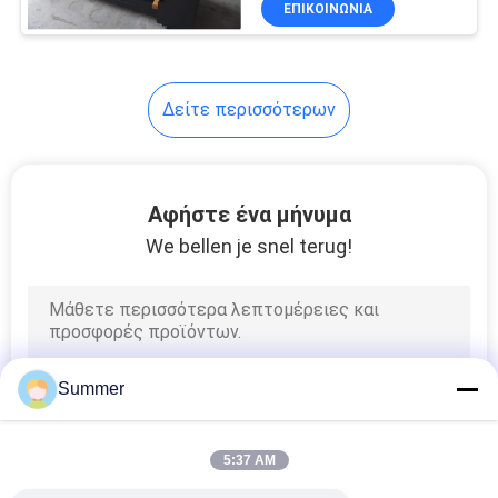
ΕΠΙΚΟΙΝΩΝΙΑ
130
Επικεφαλής
εκτυπωτής Epson
Δείτε περισσότερων
Αφήστε ένα μήνυμα
We bellen je snel terug!
69
θερμάστρα
εξάχνωσης
Summer
5:37 AM
42