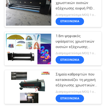
χρωστικών ουσιών
εξάχνωσης ευφυή PID
106
μηχανών τον ψηφιακό
Διαπραγματεύσιμα MOQ:1 ομάδα
υφαντικό έλεγχο
διαλυτικός
ΕΠΙΚΟΙΝΩΝΙΑ
θερμοκρασίας
εκτυπωτής eco
θερμαστρών
1.8m ψηφιακός
υφάσματος χρωστικών
ουσιών εξάχνωσης
εκτυπωτής μελανιού
Διαπραγματεύσιμα MOQ:1 ομάδα
εξάχνωσης μηχανών
ΕΠΙΚΟΙΝΩΝΙΑ
254
υφαντικός
Μηχανή
Σημαία καθρεφτών που
κατασκευάζει τη μηχανή
εκτύπωσης
εξάχνωσης χρωστικών
σημαιών
ουσιών να διπλασιάσει 4
Διαπραγματεύσιμα MOQ:1 ομάδα
το πλάτος εργασίας
ΕΠΙΚΟΙΝΩΝΙΑ
χρώματος CMYK