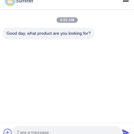
Summer
πολυεστέρας Σύστημα εκτύπωσης υφασμάτων
Σταθερή παραγωγή Υψηλής ποιότητας ψηφιακή εκτυπωτική
μηχανή για βαμβάκι και υφάσματα πολυεστέρα Inkjet
8:02 AM
κλωστοϋφαντουργικός εκτυπωτής με σύστημα
ενδογραμμικής εκτύπωσης με υπεριώδες θερμαντήρα
Good day, what product are you looking for?
Λαϊκή κατηγορία
Όλα
Ψηφιακή Μηχανή 
Ψηφιακή Μηχανή 
Υφαντικής 
Εκτύπωσης 
Εκτύπωσης
Υφάσματος
Τυποποιητής DTF 
Εκτυπωτής DTF
UV
Υφαντική 
UV Εκτυπωτής
Ημερολογιακή 
Μηχανή
Διαλυτικός 
Μηχανή Εκτύπωσης 
Εκτυπωτής Eco
Σημαιών