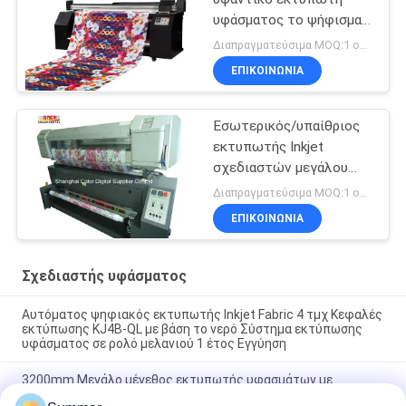
υφάσματος το ψήφισμα
μηχανών 1400DPI
Διαπραγματεύσιμα MOQ:1 ομάδα
ΕΠΙΚΟΙΝΩΝΙΑ
Εσωτερικός/υπαίθριος
εκτυπωτής Inkjet
σχεδιαστών μεγάλου
σχήματος εκτύπωσης
Διαπραγματεύσιμα MOQ:1 ομάδα
ΕΠΙΚΟΙΝΩΝΙΑ
Σχεδιαστής υφάσματος
Αυτόματος ψηφιακός εκτυπωτής Inkjet Fabric 4 τμχ Κεφαλές
εκτύπωσης KJ4B-QL με βάση το νερό Σύστημα εκτύπωσης
υφάσματος σε ρολό μελανιού 1 έτος Εγγύηση
3200mm Μεγάλο μέγεθος εκτυπωτής υφασμάτων με
θερμαντήρα Inline Machine για υλικά βαμβακιού και