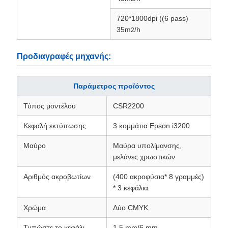
720*1800dpi ((6 pass)
35m
/h
2
Προδιαγραφές μηχανής:
Παράμετρος προϊόντος
Τύπος μοντέλου
CSR2200
Κεφαλή εκτύπωσης
3 κομμάτια Epson i3200
Μαύρο
Μαύρα υπολίμανσης,
μελάνες χρωστικών
Αριθμός ακροβωτίων
(400 ακροφύσια* 8 γραμμές)
* 3 κεφάλια
Χρώμα
Δύο CMYK
Τυπώστε το κεφάλι
1.5 mm/6 mm