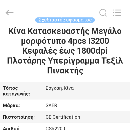
Shanghai
Color
Digital
Supplier
Co.,
Σχεδιαστής υφάσματος
Ltd..
All
Rights
Κίνα Κατασκευαστής Μεγάλο
ΑΡΧΙΚΉ
Reserved.
μορφότυπο 4pcs I3200
ΣΕΛΊΔΑ
Κεφαλές έως 1800dpi
ΠΡΟΪΌΝΤΑ
Πλοτάρης Υπερίγραμμα Τεξίλ
Πινακτής
ΒΊΝΤΕΟ
Τόπος
Σαγκάη, Κίνα
καταγωγής:
ΣΧΕΤΙΚΆ
ΜΕ
Μάρκα:
SAER
ΕΜΆΣ
Πιστοποίηση:
CE Certification
Αριθμό
CSR2200