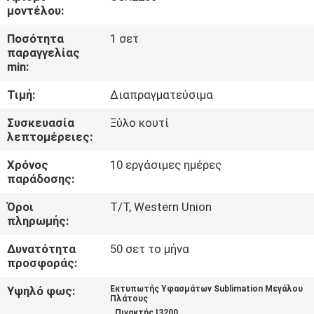
ΓΎΡΟΣ
μοντέλου:
ΕΡΓΟΣΤΑΣΊΩΝ
Ποσότητα
1 σετ
παραγγελίας
min:
ΠΟΙΟΤΙΚΌΣ
Τιμή:
Διαπραγματεύσιμα
ΈΛΕΓΧΟΣ
Συσκευασία
Ξύλο κουτί
λεπτομέρειες:
ΕΠΑΦΉ
Χρόνος
10 εργάσιμες ημέρες
παράδοσης:
ΝΈΑ
Όροι
T/T, Western Union
πληρωμής:
ΌΛΕΣ
Δυνατότητα
50 σετ το μήνα
ΟΙ
προσφοράς:
ΠΕΡΙΠΤΏΣΕΙΣ
Υψηλό φως:
Εκτυπωτής Υφασμάτων Sublimation Μεγάλου
Πλάτους
,
,
Πινακτής I3200