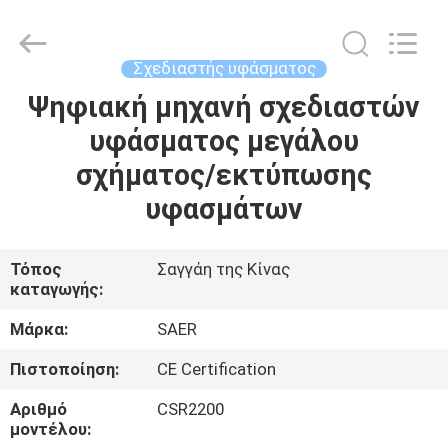
Shanghai
Color
Digital
Supplier
Co.,
Σχεδιαστής υφάσματος
Ltd..
All
Rights
Ψηφιακή μηχανή σχεδιαστών
ΑΡΧΙΚΉ
Reserved.
υφάσματος μεγάλου
ΣΕΛΊΔΑ
σχήματος/εκτύπωσης
ΠΡΟΪΌΝΤΑ
υφασμάτων
ΒΊΝΤΕΟ
Τόπος
Σαγγάη της Κίνας
καταγωγής:
ΣΧΕΤΙΚΆ
Μάρκα:
SAER
ΜΕ
Πιστοποίηση:
CE Certification
ΕΜΆΣ
Αριθμό
CSR2200
μοντέλου: