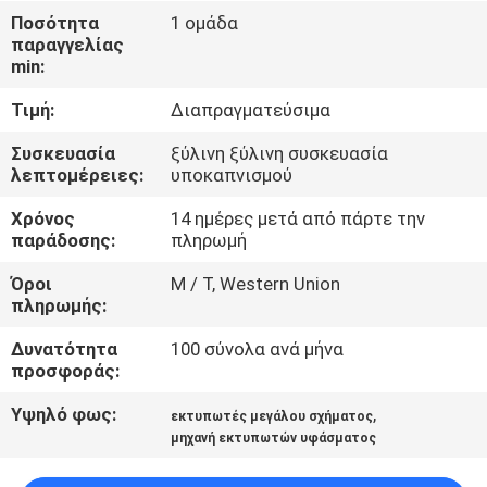
ΓΎΡΟΣ
Ποσότητα
1 ομάδα
παραγγελίας
ΕΡΓΟΣΤΑΣΊΩΝ
min:
Τιμή:
Διαπραγματεύσιμα
ΠΟΙΟΤΙΚΌΣ
ΈΛΕΓΧΟΣ
Συσκευασία
ξύλινη ξύλινη συσκευασία
λεπτομέρειες:
υποκαπνισμού
Χρόνος
14 ημέρες μετά από πάρτε την
ΕΠΑΦΉ
παράδοσης:
πληρωμή
Όροι
Μ / Τ, Western Union
ΝΈΑ
πληρωμής:
Δυνατότητα
100 σύνολα ανά μήνα
ΌΛΕΣ
προσφοράς:
ΟΙ
Υψηλό φως:
,
εκτυπωτές μεγάλου σχήματος
ΠΕΡΙΠΤΏΣΕΙΣ
μηχανή εκτυπωτών υφάσματος