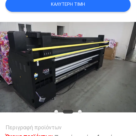
COMPANY
ΚΑΛΎΤΕΡΗ ΤΙΜΉ
NEWS
SITEMAP
ΠΟΛΙΤΙΚΉ
ΑΠΟΡΡΉΤΟΥ
Περιγραφή προϊόντων