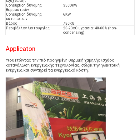
εξάχνωσης
Consuption δύναμης
3500KW
θερμαστρών
Consuption δύναμης
6KW
εκτυπωτών
Βάρος
780KG
Περιβάλλον λειτουργίας
20-23oC υγρασία: 40-60% (non-
condensing)
Applicaton
:
Υιοθετώντας την πιό προηγμένη θερμική χαμηλής ισχύος
κατανάλωση ενεργειακής τεχνολογίας, σώζει την ηλεκτρική
ενέργεια και συντηρεί τα ενεργειακά κόστη.