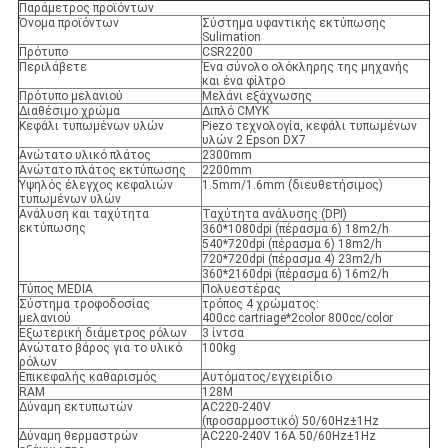
Παράμετρος προϊόντων
Όνομα προϊόντων
Σύστημα υφαντικής εκτύπωσης
Sulimation
Πρότυπο
CSR2200
Περιλάβετε
Ένα σύνολο ολόκληρης της μηχανής
και ένα φίλτρο
Πρότυπο μελανιού
Μελάνι εξάχνωσης
Διαθέσιμο χρώμα
Διπλό CMYK
Κεφάλι τυπωμένων υλών
Piezo τεχνολογία, κεφάλι τυπωμένων
υλών 2 Epson DX7
Ανώτατο υλικό πλάτος
2300mm
Ανώτατο πλάτος εκτύπωσης
2200mm
Υψηλός έλεγχος κεφαλιών
1.5mm/1.6mm (διευθετήσιμος)
τυπωμένων υλών
Ανάλυση και ταχύτητα
Ταχύτητα ανάλυσης (DPI)
εκτύπωσης
360*1080dpi (πέρασμα 6) 18m2/h
540*720dpi (πέρασμα 6) 18m2/h
720*720dpi (πέρασμα 4) 23m2/h
360*2160dpi (πέρασμα 6) 16m2/h
Τύπος MEDIA
Πολυεστέρας
Σύστημα τροφοδοσίας
τρόπος 4 χρώματος:
μελανιού
400cc cartriage*2color 800cc/color
Εξωτερική διάμετρος ρόλων
3 ίντσα
Ανώτατο βάρος για το υλικό
100kg
ρόλων
Επικεφαλής καθαρισμός
Αυτόματος/εγχειρίδιο
RAM
128M
Δύναμη εκτυπωτών
AC220-240V
(προσαρμοστικό) 50/60Hz±1Hz
Δύναμη θερμαστρών
AC220-240V 16A 50/60Hz±1Hz