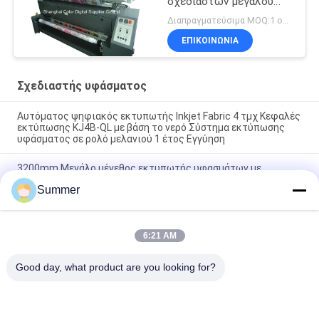
σχεδιαστών μεγάλου
σχήματος εκτύπωσης
Διαπραγματεύσιμα MOQ:1 ομάδα
ΕΠΙΚΟΙΝΩΝΙΑ
Σχεδιαστής υφάσματος
Αυτόματος ψηφιακός εκτυπωτής Inkjet Fabric 4 τμχ Κεφαλές
εκτύπωσης KJ4B-QL με βάση το νερό Σύστημα εκτύπωσης
υφάσματος σε ρολό μελανιού 1 έτος Εγγύηση
3200mm Μεγάλο μέγεθος εκτυπωτής υφασμάτων με
θερμαντήρα Inline Machine για υλικά βαμβακιού και
Summer
πολυεστέρας Σύστημα εκτύπωσης υφασμάτων
Σταθερή παραγωγή Υψηλής ποιότητας ψηφιακή εκτυπωτική
μηχανή για βαμβάκι και υφάσματα πολυεστέρα Inkjet
6:21 AM
κλωστοϋφαντουργικός εκτυπωτής με σύστημα
ενδογραμμικής εκτύπωσης με υπεριώδες θερμαντήρα
Good day, what product are you looking for?
Λαϊκή κατηγορία
Όλα