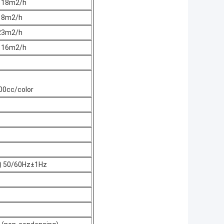
) 18m2/h
 18m2/h
 23m2/h
) 16m2/h
00cc/color
) 50/60Hz±1Hz