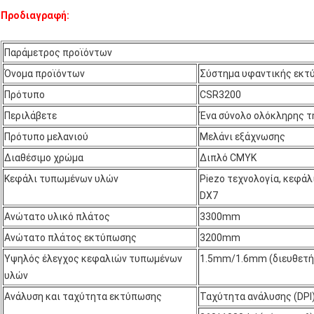
Προδιαγραφή:
Παράμετρος προϊόντων
Όνομα προϊόντων
Σύστημα υφαντικής εκτύ
Πρότυπο
CSR3200
Περιλάβετε
Ένα σύνολο ολόκληρης τη
Πρότυπο μελανιού
Μελάνι εξάχνωσης
Διαθέσιμο χρώμα
Διπλό CMYK
Κεφάλι τυπωμένων υλών
Piezo τεχνολογία, κεφά
DX7
Ανώτατο υλικό πλάτος
3300mm
Ανώτατο πλάτος εκτύπωσης
3200mm
Υψηλός έλεγχος κεφαλιών τυπωμένων
1.5mm/1.6mm (διευθετή
υλών
Ανάλυση και ταχύτητα εκτύπωσης
Ταχύτητα ανάλυσης (DPI