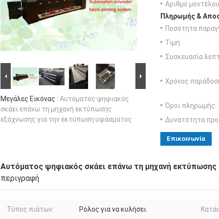
Αριθμό μοντέλου
Πληρωμής & Αποσ
Ποσότητα παραγγ
Τιμή:
Συσκευασία λεπτ
Χρόνος παράδοσ
Μεγάλες Εικόνας :
Αυτόματος ψηφιακός
Όροι πληρωμής:
σκάει επάνω τη μηχανή εκτύπωσης
εξάχνωσης για την εκτύπωση υφάσματος
Δυνατότητα προ
Επικοινωνία
Αυτόματος ψηφιακός σκάει επάνω τη μηχανή εκτύπωσης
περιγραφή
Τύπος πιάτων:
Ρόλος για να κυλήσει
Κατά