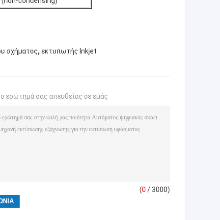
 (non-condensing)
,
ου σχήματος
εκτυπωτής Inkjet
το ερώτημά σας απευθείας σε εμάς
(
0
/ 3000)