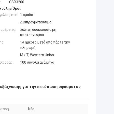
:
CSR3200
τολής Όροι:
ελίας min:
1 ομάδα
Διαπραγματεύσιμα
ομέρειες:
Ξύλινη συσκευασία μη
υποκαπνισμού
ης:
14 ημέρες μετά από πάρτε την
πληρωμή
Μ / Τ, Western Union
σφοράς:
100 σύνολα ανά μήνα
 εξάχνωσης για την εκτύπωση υφάσματος
σταση:
Νέα