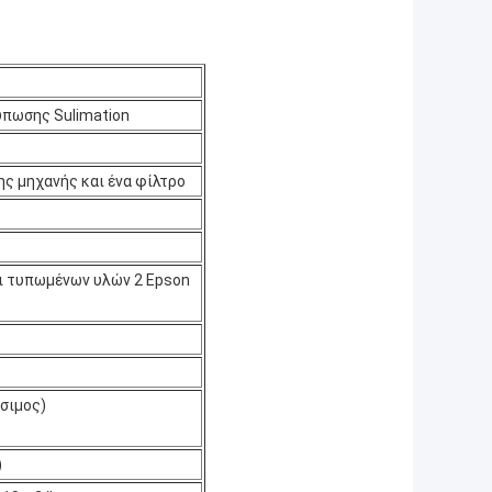
πωσης Sulimation
ς μηχανής και ένα φίλτρο
λι τυπωμένων υλών 2 Epson
σιμος)
)