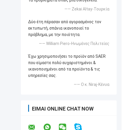
τα προβλήματα όπως μια οικογένεια.
—— Zekai Altay-Τουρκία
Δύο έτη πέρασαν από αγορασμένος τον
εκτυπωτή, σπάνια ικανοποιεί το
πρόβλημα, με την ποιότητα.
—— William Piero-Ηνωμένες Πολιτείες
Έχω χρησιμοποιήσει το προϊόν από SAER
που είμαστε πολύ ευχαριστημένοι &
ικανοποιημένοι από τα προϊόντα & τις
υπηρεσίες σας.
—— Ο κ. Niraj-Κένυα
ΕΊΜΑΙ ONLINE CHAT NOW