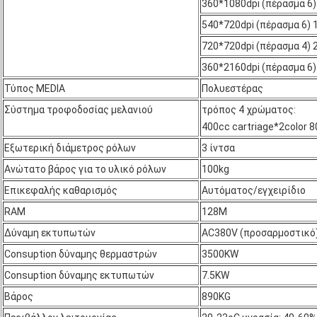
360*1080dpi (πέρασμα 6
540*720dpi (πέρασμα 6)
720*720dpi (πέρασμα 4)
360*2160dpi (πέρασμα 6
Τύπος MEDIA
Πολυεστέρας
Σύστημα τροφοδοσίας μελανιού
τρόπος 4 χρώματος:
400cc cartriage*2color 8
Εξωτερική διάμετρος ρόλων
3 ίντσα
Ανώτατο βάρος για το υλικό ρόλων
100kg
Επικεφαλής καθαρισμός
Αυτόματος/εγχειρίδιο
RAM
128M
Δύναμη εκτυπωτών
AC380V (προσαρμοστικό
Consuption δύναμης θερμαστρών
3500KW
Consuption δύναμης εκτυπωτών
7.5KW
Βάρος
890KG