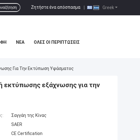
Ζητήστε ένα απόσπασμα
|
Greek
Αναζήτηση
ΑΦΉ
ΝΈΑ
ΌΛΕΣ ΟΙ ΠΕΡΙΠΤΏΣΕΙΣ
νωσης Για Την Εκτύπωση Υφάσματος
ή εκτύπωσης εξάχνωσης για την
ς:
Σαγγάη της Κίνας
SAER
CE Certification