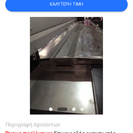
COMPANY
ΚΑΛΎΤΕΡΗ ΤΙΜΉ
NEWS
SITEMAP
ΠΟΛΙΤΙΚΉ
ΑΠΟΡΡΉΤΟΥ
Περιγραφή προϊόντων