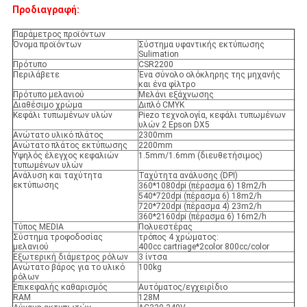
Προδιαγραφή:
Παράμετρος προϊόντων
Όνομα προϊόντων
Σύστημα υφαντικής εκτύπωσης
Sulimation
Πρότυπο
CSR2200
Περιλάβετε
Ένα σύνολο ολόκληρης της μηχανής
και ένα φίλτρο
Πρότυπο μελανιού
Μελάνι εξάχνωσης
Διαθέσιμο χρώμα
Διπλό CMYK
Κεφάλι τυπωμένων υλών
Piezo τεχνολογία, κεφάλι τυπωμένων
υλών 2 Epson DX5
Ανώτατο υλικό πλάτος
2300mm
Ανώτατο πλάτος εκτύπωσης
2200mm
Υψηλός έλεγχος κεφαλιών
1.5mm/1.6mm (διευθετήσιμος)
τυπωμένων υλών
Ανάλυση και ταχύτητα
Ταχύτητα ανάλυσης (DPI)
εκτύπωσης
360*1080dpi (πέρασμα 6) 18m2/h
540*720dpi (πέρασμα 6) 18m2/h
720*720dpi (πέρασμα 4) 23m2/h
360*2160dpi (πέρασμα 6) 16m2/h
Τύπος MEDIA
Πολυεστέρας
Σύστημα τροφοδοσίας
τρόπος 4 χρώματος:
μελανιού
400cc cartriage*2color 800cc/color
Εξωτερική διάμετρος ρόλων
3 ίντσα
Ανώτατο βάρος για το υλικό
100kg
ρόλων
Επικεφαλής καθαρισμός
Αυτόματος/εγχειρίδιο
RAM
128M