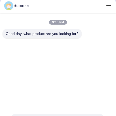
Summer
Εκτυπωτής 2m & 3.2m ψηφιακή κλωστοϋφαντουργική
εκτυπωτική μηχανή εκτυπωτής υφασμάτων για υλικά
βαμβακιού & πολυεστέρα
9:13 PM
Μηχανή ψηφιακής απευθείας εκτύπωσης μελάνης
υφασμάτων μεγάλου μεγέθους
Good day, what product are you looking for?
Λαϊκή κατηγορία
Όλα
Ψηφιακή Μηχανή 
Ψηφιακή Μηχανή 
Υφαντικής 
Εκτύπωσης 
Εκτύπωσης
Υφάσματος
Τυποποιητής DTF 
Εκτυπωτής DTF
UV
Υφαντική 
UV Εκτυπωτής
Ημερολογιακή 
Μηχανή
Διαλυτικός 
Μηχανή Εκτύπωσης 
Εκτυπωτής Eco
Σημαιών