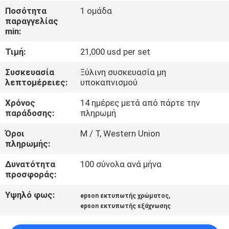
ΓΎΡΟΣ
Ποσότητα
1 ομάδα
παραγγελίας
ΕΡΓΟΣΤΑΣΊΩΝ
min:
Τιμή:
21,000 usd per set
ΠΟΙΟΤΙΚΌΣ
ΈΛΕΓΧΟΣ
Συσκευασία
Ξύλινη συσκευασία μη
λεπτομέρειες:
υποκαπνισμού
Χρόνος
14 ημέρες μετά από πάρτε την
ΕΠΑΦΉ
παράδοσης:
πληρωμή
Όροι
Μ / Τ, Western Union
ΝΈΑ
πληρωμής:
Δυνατότητα
100 σύνολα ανά μήνα
ΌΛΕΣ
προσφοράς:
ΟΙ
Υψηλό φως:
,
epson εκτυπωτής χρώματος
ΠΕΡΙΠΤΏΣΕΙΣ
epson εκτυπωτής εξάχνωσης