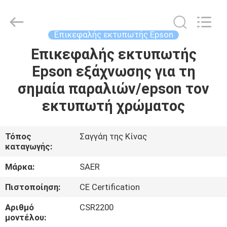
Shanghai
Color
Digital
Supplier
Co.,
Επικεφαλής εκτυπωτής Epson
Ltd..
All
Rights
Επικεφαλής εκτυπωτής
ΑΡΧΙΚΉ
Reserved.
Epson εξάχνωσης για τη
ΣΕΛΊΔΑ
σημαία παραλιών/epson τον
ΠΡΟΪΌΝΤΑ
εκτυπωτή χρώματος
ΒΊΝΤΕΟ
Τόπος
Σαγγάη της Κίνας
καταγωγής:
ΣΧΕΤΙΚΆ
Μάρκα:
SAER
ΜΕ
Πιστοποίηση:
CE Certification
ΕΜΆΣ
Αριθμό
CSR2200
μοντέλου: