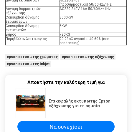
Δύναμη εκτυπωτών
AC220-240V
(προσαρμοστικό) 50/60Hz±1Hz
Δύναμη θερμαστρών
AC220-240V 16A 50/60Hz±1Hz
εξάχνωσης
Consuption δύναμης
3500KW
θερμαστρών
Consuption δύναμης
6KW
εκτυπωτών
Βάρος
780KG
Περιβάλλον λειτουργίας
20-23oC υγρασία: 40-60% (non-
condensing)
epson εκτυπωτής χρώματος
epson εκτυπωτής εξάχνωσης
epson εκτυπωτές Inkjet
Αποκτήστε την καλύτερη τιμή για
Επικεφαλής εκτυπωτής Epson
εξάχνωσης για τη σημαία
παραλιών/epson τον εκτυπωτή
χρώματος
Να συνεχίσει