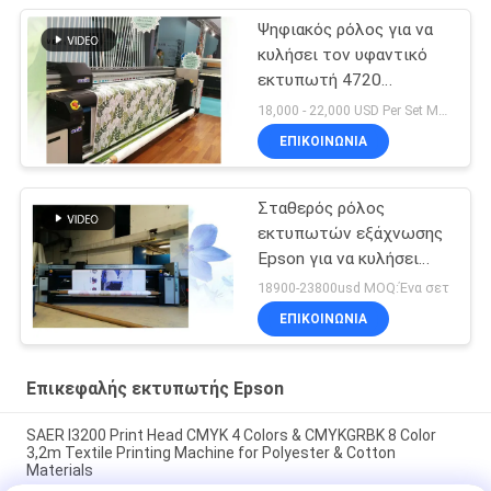
Ψηφιακός ρόλος για να
κυλήσει τον υφαντικό
εκτυπωτή 4720
κεφαλιών Epson
18,000 - 22,000 USD Per Set MOQ:1 ομάδα
εκτύπωση σημαιών
ΕΠΙΚΟΙΝΩΝΙΑ
εκτυπωτών κεφαλών
εκτύπωσης
Σταθερός ρόλος
εκτυπωτών εξάχνωσης
Epson για να κυλήσει
άμεσα την τυπωμένη ύλη
18900-23800usd MOQ:Ένα σετ
για το ύφασμα
ΕΠΙΚΟΙΝΩΝΙΑ
πολυεστέρα
Επικεφαλής εκτυπωτής Epson
SAER I3200 Print Head CMYK 4 Colors & CMYKGRBK 8 Color
3,2m Textile Printing Machine for Polyester & Cotton
Materials