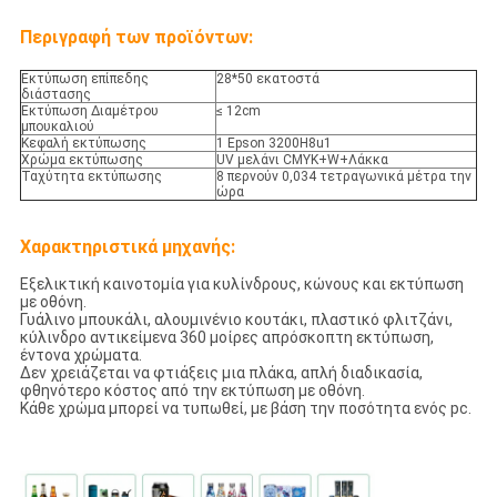
Περιγραφή των προϊόντων:
Εκτύπωση επίπεδης
28*50 εκατοστά
διάστασης
Εκτύπωση Διαμέτρου
≤ 12cm
μπουκαλιού
Κεφαλή εκτύπωσης
1 Epson 3200H8u1
Χρώμα εκτύπωσης
UV μελάνι CMYK+W+Λάκκα
Ταχύτητα εκτύπωσης
8 περνούν 0,034 τετραγωνικά μέτρα την
ώρα
Χαρακτηριστικά μηχανής:
Εξελικτική καινοτομία για κυλίνδρους, κώνους και εκτύπωση
με οθόνη.
Γυάλινο μπουκάλι, αλουμινένιο κουτάκι, πλαστικό φλιτζάνι,
κύλινδρο αντικείμενα 360 μοίρες απρόσκοπτη εκτύπωση,
έντονα χρώματα.
Δεν χρειάζεται να φτιάξεις μια πλάκα, απλή διαδικασία,
φθηνότερο κόστος από την εκτύπωση με οθόνη.
Κάθε χρώμα μπορεί να τυπωθεί, με βάση την ποσότητα ενός pc.