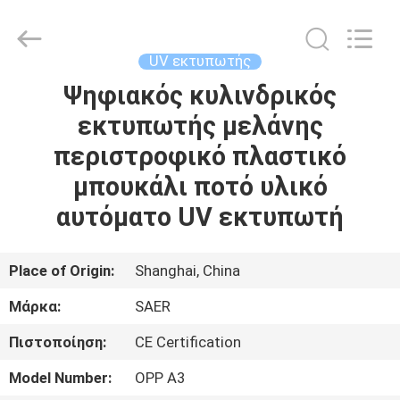
Shanghai
Color
Digital
Supplier
Co.,
UV εκτυπωτής
Ltd..
All
Rights
Ψηφιακός κυλινδρικός
ΑΡΧΙΚΉ
Reserved.
εκτυπωτής μελάνης
ΣΕΛΊΔΑ
περιστροφικό πλαστικό
ΠΡΟΪΌΝΤΑ
μπουκάλι ποτό υλικό
αυτόματο UV εκτυπωτή
ΒΊΝΤΕΟ
Place of Origin:
Shanghai, China
ΣΧΕΤΙΚΆ
Μάρκα:
SAER
ΜΕ
Πιστοποίηση:
CE Certification
ΕΜΆΣ
Model Number:
OPP A3