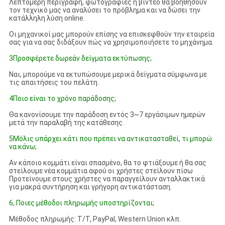
Λεπτομερή περιγραφή, φωτογραφίες ή βίντεο θα βοηθήσουν
τον τεχνικό μας να αναλύσει το πρόβλημα και να δώσει την
κατάλληλη λύση online.
Οι μηχανικοί μας μπορούν επίσης να επισκεφθούν την εταιρεία
σας για να σας διδάξουν πώς να χρησιμοποιήσετε το μηχάνημα.
3Προσφέρετε δωρεάν δείγματα εκτύπωσης;
Ναι, μπορούμε να εκτυπώσουμε μερικά δείγματα σύμφωνα με
τις απαιτήσεις του πελάτη.
4Ποιο είναι το χρόνο παράδοσης;
Θα κανονίσουμε την παράδοση εντός 3~7 εργάσιμων ημερών
μετά την παραλαβή της κατάθεσης.
5Μόλις υπάρχει κάτι που πρέπει να αντικατασταθεί, τι μπορώ
να κάνω;
Αν κάποιο κομμάτι είναι σπασμένο, θα το φτιάξουμε ή θα σας
στείλουμε νέα κομμάτια αφού οι χρήστες στείλουν πίσω
Προτείνουμε στους χρήστες να παραγγείλουν ανταλλακτικά
για μακρά συντήρηση και γρήγορη αντικατάσταση.
6, Ποιες μέθοδοι πληρωμής υποστηρίζονται;
Μέθοδος πληρωμής: T/T, PayPal, Western Union κλπ.