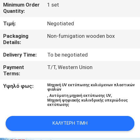
ΓΎΡΟΣ
Minimum Order
1 set
Quantity:
ΕΡΓΟΣΤΑΣΊΩΝ
Τιμή:
Negotiated
ΠΟΙΟΤΙΚΌΣ
Packaging
Non-fumigation wooden box
Details:
ΈΛΕΓΧΟΣ
Delivery Time:
To be negotiated
ΕΠΑΦΉ
Payment
T/T, Western Union
Terms:
ΝΈΑ
Υψηλό φως:
Μηχανή UV εκτύπωσης κυλιόμενων πλαστικών
φιαλών
,
,
Αυτόματη μηχανή εκτύπωσης UV
Μηχανή ψηφιακής κυλινδρικής υπεριώδους
ΌΛΕΣ
εκτύπωσης
ΟΙ
ΚΑΛΎΤΕΡΗ ΤΙΜΉ
ΠΕΡΙΠΤΏΣΕΙΣ