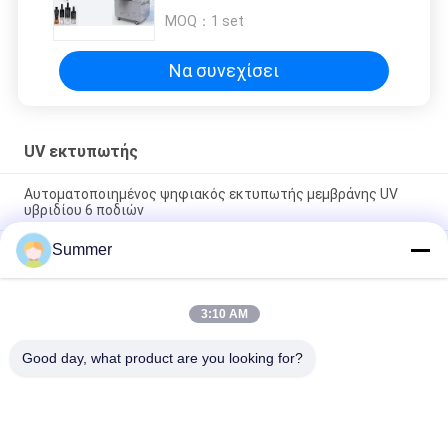
μπουκάλι ποτό υλικό αυτόματο
MOQ：
1 set
UV εκτυπωτή
Να συνεχίσει
UV εκτυπωτής
Αυτοματοποιημένος ψηφιακός εκτυπωτής μεμβράνης UV
υβριδίου 6 ποδιών
Summer
Τυπογραφία σε επίπεδα στρώματα από κυλίνδρους σε
κυλίνδρους Υβριδικός εκτυπωτής για αφίσες Διαφήμιση
Ηλεκτρονικά διακοσμητικά υλικά Εργασία
3:10 AM
Ψηφιακή υψηλής ποιότητας συσκευή εκτύπωσης σήματος με
υβριδικό εκτυπωτή
Good day, what product are you looking for?
Λαϊκή κατηγορία
Όλα