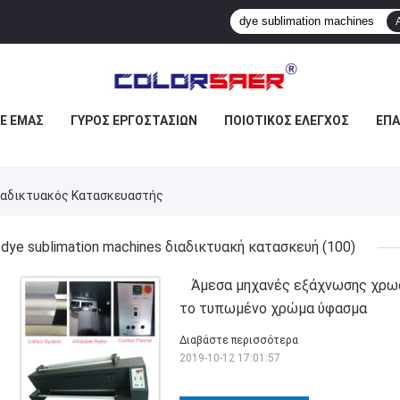
ΜΕ ΕΜΆΣ
ΓΎΡΟΣ ΕΡΓΟΣΤΑΣΊΩΝ
ΠΟΙΟΤΙΚΌΣ ΈΛΕΓΧΟΣ
ΕΠ
Διαδικτυακός Κατασκευαστής
dye sublimation machines διαδικτυακή κατασκευή
(100)
Άμεσα μηχανές εξάχνωσης χρωσ
το τυπωμένο χρώμα ύφασμα
Διαβάστε περισσότερα
2019-10-12 17:01:57