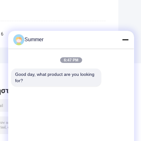
6
7
8
9
10
>>
>|
Summer
6:47 PM
Good day, what product are you looking 
for?
στε μήνυμα