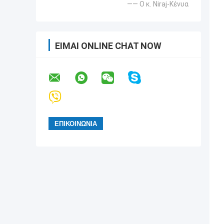
—— Ο κ. Niraj-Κένυα
ΕΊΜΑΙ ONLINE CHAT NOW