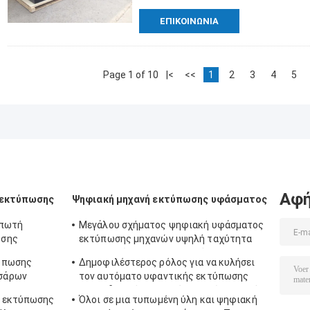
ΕΠΙΚΟΙΝΩΝΊΑ
Page 1 of 10
|<
<<
1
2
3
4
5
Αφή
 εκτύπωσης
Ψηφιακή μηχανή εκτύπωσης υφάσματος
υπωτή
Μεγάλου σχήματος ψηφιακή υφάσματος
ωσης
εκτύπωσης μηχανών υψηλή ταχύτητα
α την
εκτυπωτών Inkjet υφαντική για τις
ύπωσης
Δημοφιλέστερος ρόλος για να κυλήσει
σημαίες
σάρων
τον αυτόματο υφαντικής εκτύπωσης
σει
ανεφοδιασμό μελανιού μηχανών συνεχή
ς εκτύπωσης
Όλοι σε μια τυπωμένη ύλη και ψηφιακή