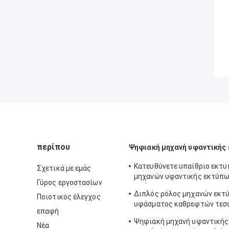
περίπου
Ψηφιακή μηχανή υφαντικής
Κατευθύνετε υπαίθριο εκτ
Σχετικά με εμάς
μηχανών υφαντικής εκτύπ
Γύρος εργοστασίων
υφάσματος στον ψηφιακό γι
Διπλός ρόλος μηχανών εκτ
Ποιοτικός έλεγχος
εγχώρια διακόσμηση
υφάσματος καθρεφτών τεσ
επαφή
χρώματος 380V για να κυλή
Ψηφιακή μηχανή υφαντική
Νέα