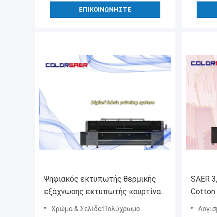
ΕΠΙΚΟΙΝΩΝΉΣΤΕ
Ψηφιακός εκτυπωτής θερμικής
SAER 3,
εξάχνωσης εκτυπωτής κουρτίνα/
Cotton 
σκηνή/σημαία υφάσματος Inkjet
εκτύπω
Χρώμα & Σελίδα:Πολύχρωμο
Λογισ
εκτυπωτής ευρείας μορφής
κλωστο