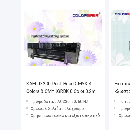
SAER I3200 Print Head CMYK 4
Εκτυπω
Colors & CMYKGRBK 8 Color 3,2m
κλωστο
Textile Printing Machine for
εκτυπω
Τροφοδοτικό:AC380, 50/60 HZ
Τύπος με
Polyester & Cotton Materials
υφασμά
Χρώμα & Σελίδα:Πολύχρωμο
Τροφο
πολυε
Χρήση:Εσωτερικό και εξωτερικό πεδίο διαφήμισης
Χρώμα