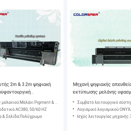
τής 2m & 3.2m ψηφιακή
Μηχανή ψηφιακής απευθεί
ϋφαντουργική
εκτύπωσης μελάνης υφασ
τική μηχανή εκτυπωτής
μεγάλου μεγέθους
λανιού:Μελάνι Pigment & Μελάνι Sublimation
Συμβατό λειτουργικό σύστημα:Windows 7 &
των για υλικά βαμβακιού &
δοτικό:AC380, 50/60 HZ
Λογισμικό λογισμικού:ΟΝΥ
στέρα
 & Σελίδα:Πολύχρωμο
Ισχύς λειτουργίας μηχανής: