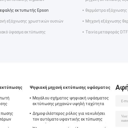
εφαλής εκτυπωτής Epson
θερμάστρα εξάχνωσης
νή εξάχνωσης χρωστικών ουσιών
Μηχανή εξάχνωσης θε
ιακό ύφασμα εκτύπωσης
Ταινία μεταφοράς DTF
Αφή
 εκτύπωσης
Ψηφιακή μηχανή εκτύπωσης υφάσματος
υπωτή
Μεγάλου σχήματος ψηφιακή υφάσματος
ωσης
εκτύπωσης μηχανών υψηλή ταχύτητα
α την
εκτυπωτών Inkjet υφαντική για τις
ύπωσης
Δημοφιλέστερος ρόλος για να κυλήσει
σημαίες
σάρων
τον αυτόματο υφαντικής εκτύπωσης
σει
ανεφοδιασμό μελανιού μηχανών συνεχή