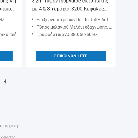
σης 4 ή
3.2m Τυφαντουργικός εκτυπωτής
τύπωσης
με 4 & 8 τεμάχια i3200 Κεφαλές
τημα
υψηλής διαμόρφωσης Εκτυπωτής
 HZ
Επεξεργασία μέσων:Roll to Roll + Auto Feeding + Auto Roll Up
σμάτων
υπολίμανσης Εξαιρετική άμεση
Τύπος μελανιού:Μελάνι εξάχνωσης, μελάνι χρωστικών ουσιών
εκτύπωση κλωστοϋφαντουργικών
 διαφήμισης
Τροφοδοτικό:AC380, 50/60 HZ
ΕΠΙΚΟΙΝΩΝΉΣΤΕ
>|
ή μηχανή
άχνωσης