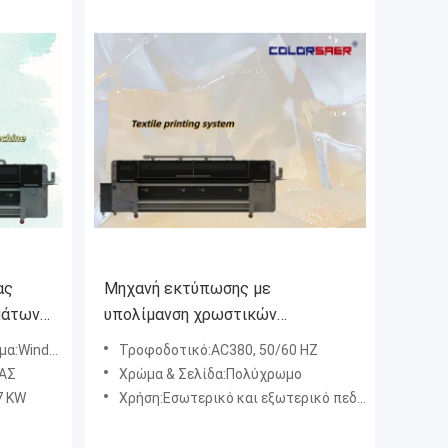
ας
Μηχανή εκτύπωσης με
μάτων
υπολίμανση χρωστικών
υφασμάτων μεγάλου μεγέθους με
 Windows 10
Τροφοδοτικό:AC380, 50/60 HZ
εκτυπωτή μεζέ με υφάσματα
ΧΑΣ
Χρώμα & Σελίδα:Πολύχρωμο
Epson Head
7 KW
Χρήση:Εσωτερικό και εξωτερικό πεδίο διαφήμισης