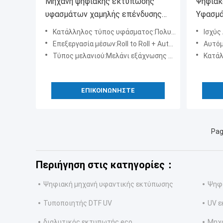
Μηχανή ψηφιακής εκτύπωσης
Ψηφιακ
υφασμάτων χαμηλής επένδυσης
Υφασμά
SAER Σύστημα εκτύπωσης
Ποιότη
Κατάλληλος τύπος υφάσματος:Πολυεστέρας & βαμβάκι
Ισχύς
υφασμάτων υψηλής ακρίβειας για
Κατασκ
Επεξεργασία μέσων:Roll to Roll + Auto Feeding + Auto Roll Up
Αυτόμ
υφάσματα βαμβακιού και
Μορφής
Τύπος μελανιού:Μελάνι εξάχνωσης & Pigment
Κατάλλη
πολυεστέρα
Κλωστο
ΕΠΙΚΟΙΝΩΝΉΣΤΕ
Pag
Περιήγηση στις κατηγορίες：
Ψηφιακή μηχανή υφαντικής εκτύπωσης
Ψηφ
Τυποποιητής DTF UV
UV 
διαλυτικός εκτυπωτής eco
Μηχ