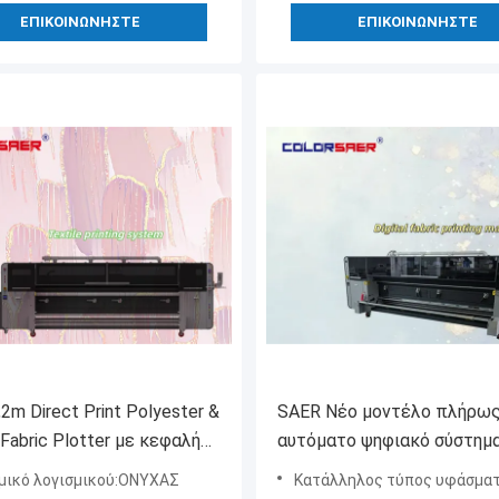
ΕΠΙΚΟΙΝΩΝΉΣΤΕ
ΕΠΙΚΟΙΝΩΝΉΣΤΕ
2m Direct Print Polyester &
SAER Νέο μοντέλο πλήρω
Fabric Plotter με κεφαλή
αυτόματο ψηφιακό σύστημ
σης I3200 όλα σε ένα
εκτύπωσης υφασμάτων με
μικό λογισμικού:ΟΝΥΧΑΣ
Κατάλληλος τύπος υφάσματος:Πολυεστέρα
ϋφαντουργικό εκτυπωτή
χρωστική χρωστική υψηλή