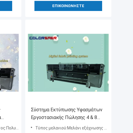
ΕΠΙΚΟΙΝΩΝΉΣΤΕ
ς
Σύστημα Εκτύπωσης Υφασμάτων
α
Εργοστασιακής Πώλησης 4 & 8
Χρωμάτων Ψηφιακός Εκτυπωτής
ς & βαμβάκι
Τύπος μελανιού:Μελάνι εξάχνωσης & Pigment
ς DPI
Κλωστοϋφαντουργίας Impresora