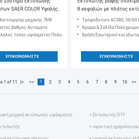
ό Σύστημα Εκτύπωσης
Εκτυπωτής βαφής υπολίμα
των SAER COLOR Υψηλής
8 κεφαλών με πλάτος εκ
τας Επαγγελματικός
3200mm και αυτόματο σύσ
 λειτουργίας μηχανής:7kW
Τροφοδοτικό:AC380, 50/60
ευαστής Σαγκάης Μεγάλης
ψηφιακής εκτύπωσης υφα
ατος βαθμός:Αυτόματο
Χρώμα & Σελίδα:Πολύχρωμο
 Plotter
Roll to Roll
λος τύπος υφάσματος:Πολυεστέρας & βαμβάκι
Χρήση:Εσωτερικό και εξωτερικό πεδίο
ϋφαντουργίας Roll to Roll
ΕΠΙΚΟΙΝΩΝΉΣΤΕ
ΕΠΙΚΟΙΝΩΝΉΣΤΕ
e 1 of 11
|<
<<
1
2
3
4
5
6
7
8
9
10
>>
ιακή μηχανή εκτύπωσης υφάσματος
Εκτυπωτής DTF
εκτυπωτής
υφαντική ημερολογιακ
ανή εκτύπωσης σημαιών
μηχανή εκτύπωσης εξ