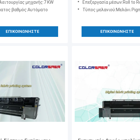
 λειτουργίας μηχανής:7 KW
Επεξεργασία μέσων:Roll to Roll + Auto Feeding +
ατος βαθμός:Αυτόματο
Τύπος μελανιού:Μελάνι Pigment & Μελάνι S
ΕΠΙΚΟΙΝΩΝΉΣΤΕ
ΕΠΙΚΟΙΝΩΝΉΣΤΕ