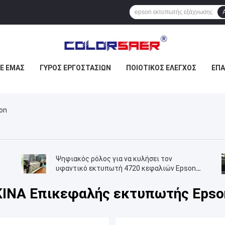
ΜΕ ΕΜΆΣ
ΓΎΡΟΣ ΕΡΓΟΣΤΑΣΊΩΝ
ΠΟΙΟΤΙΚΌΣ ΈΛΕΓΧΟΣ
ΕΠ
on
Ψηφιακός ρόλος για να κυλήσει τον
υφαντικό εκτυπωτή 4720 κεφαλιών Epson
εκτύπωση σημαιών εκτυπωτών κεφαλών
εκτύπωσης
ΚΙΝΑ Επικεφαλής εκτυπωτής Epso