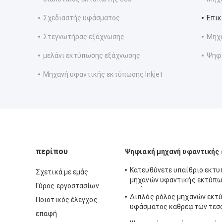
Σχεδιαστής υφάσματος
Επικ
Στεγνωτήρας εξάχνωσης
Μηχα
μελάνι εκτύπωσης εξάχνωσης
Ψηφ
Μηχανή υφαντικής εκτύπωσης Inkjet
περίπου
Ψηφιακή μηχανή υφαντικής
Κατευθύνετε υπαίθριο εκτ
Σχετικά με εμάς
μηχανών υφαντικής εκτύπ
Γύρος εργοστασίων
υφάσματος στον ψηφιακό γι
Διπλός ρόλος μηχανών εκτ
Ποιοτικός έλεγχος
εγχώρια διακόσμηση
υφάσματος καθρεφτών τεσ
επαφή
χρώματος 380V για να κυλή