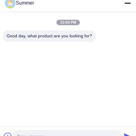
Summer
Flags Printing Machine
April 09, 2020
April 15, 2020
10:04 PM
Good day, what product are you looking for?
00:23
00:29
Σύστημα εκτύπωσης υφασμάτων
1Σύστημα εκτύπωσης σημαίας.2m
μεγάλου μεγέθους
1.2m Σύστημα
Παρακολούθησης Σημαίας
Flags Printing Machine
April 11, 2025
June 09, 2026
00:44
00:30
1Υβριδικός εκτυπωτής UV.8m
Μηχανή εκτύπωσης κυλίνδρων UV
για μπουκάλια
Υβριδικός Εκτυπωτής UV
Μηχανή Εκτύπωσης Κυλίνδρων
April 11, 2025
UV