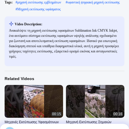
Tags:
#
μηχανή εκτύπωσης εμβλημάτων
#
υφαντική ψηφιακή μηχανή εκτύπωσης
#
Μηχανή εκτύπωσης υφάσματος
Video Description:
Ανακαλύψτε τη μηχανή εκτύπωσης υφασμάτων Sublimation Ink CMYK Inkjet,
ένα αυτόματο σύστημα εκτύπωσης υφασμάτων υψηλής ανάλυσης σχεδιασμένο
για ζωντανή και αποτελεσματική εκτύπωση υφασμάτων. Ιδανικό για εσωτερική
διακόσμηση σπιτιού και υπαίθρια διαφημιστικά υλικά, αυτή η μηχανή προσφέρει
γρήγορες ταχύτητες εκτύπωσης, εξαιρετικό ορισμό εικόνας και ανταγωνιστικές
τιμές.
Related Videos
00:15
00:16
Μηχανές Εκτύπωσης Υφασμάτινων
Μηχανή Εκτύπωσης Σημαιών
Σημαιών Οθόνες Εκτυπωτών
Flags Printing Machine