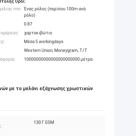
τολής Όροι:
ελίας min:
Ένας ρόλος (περίπου 100m ανά
ρόλο)
0.87
ομέρειες:
χαρτοκιβώτιο
ης:
Μέσα 5 workingdays
Western Union, Moneygram, T/T
σφοράς:
10000000000000000000000 μέτρα
νών με το μελάνι εξάχνωσης χρωστικών
130 Γ GSM
: