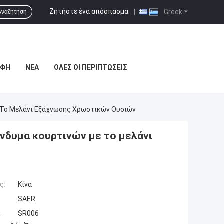
Ζητήστε ένα απόσπασμα
|
Greek
Αναζήτηση
ΑΦΉ
ΝΈΑ
ΌΛΕΣ ΟΙ ΠΕΡΙΠΤΏΣΕΙΣ
 Το Μελάνι Εξάχνωσης Χρωστικών Ουσιών
νδυμα κουρτινών με το μελάνι
ς:
Κίνα
SAER
:
SR006