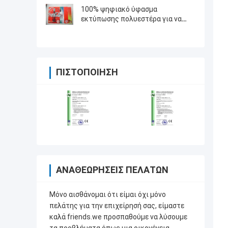
εμβλημάτων άμεσα
100% ψηφιακό ύφασμα
εκτύπωσης πολυεστέρα για να
κάνει τη σημαία φτερών άμεσα
ΠΙΣΤΟΠΟΊΗΣΗ
ΑΝΑΘΕΩΡΉΣΕΙΣ ΠΕΛΑΤΏΝ
Μόνο αισθάνομαι ότι είμαι όχι μόνο
πελάτης για την επιχείρησή σας, είμαστε
καλά friends.we προσπαθούμε να λύσουμε