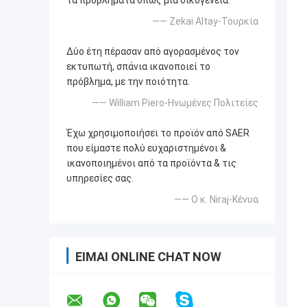
τα προβλήματα όπως μια οικογένεια.
—— Zekai Altay-Τουρκία
Δύο έτη πέρασαν από αγορασμένος τον
εκτυπωτή, σπάνια ικανοποιεί το
πρόβλημα, με την ποιότητα.
—— William Piero-Ηνωμένες Πολιτείες
Έχω χρησιμοποιήσει το προϊόν από SAER
που είμαστε πολύ ευχαριστημένοι &
ικανοποιημένοι από τα προϊόντα & τις
υπηρεσίες σας.
—— Ο κ. Niraj-Κένυα
ΕΊΜΑΙ ONLINE CHAT NOW