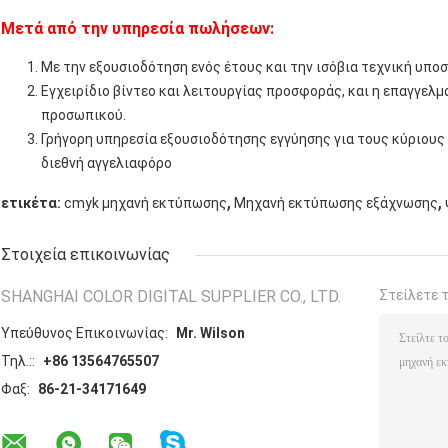
Μετά από την υπηρεσία πωλήσεων:
Με την εξουσιοδότηση ενός έτους και την ισόβια τεχνική υποσ
Εγχειρίδιο βίντεο και λειτουργίας προσφοράς, και η επαγγελ
προσωπικού.
Γρήγορη υπηρεσία εξουσιοδότησης εγγύησης για τους κύριους
διεθνή αγγελιαφόρο
,
,
ετικέτα:
cmyk μηχανή εκτύπωσης
Μηχανή εκτύπωσης εξάχνωσης
Στοιχεία επικοινωνίας
SHANGHAI COLOR DIGITAL SUPPLIER CO., LTD.
Στείλετε 
Υπεύθυνος Επικοινωνίας:
Mr. Wilson
Τηλ.::
+86 13564765507
Φαξ:
86-21-34171649