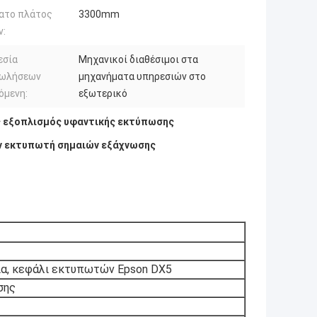
ατο πλάτος
3300mm
ν:
εσία
Μηχανικοί διαθέσιμοι στα
ωλήσεων
μηχανήματα υπηρεσιών στο
όμενη:
εξωτερικό
 εξοπλισμός υφαντικής εκτύπωσης
ν εκτυπωτή σημαιών εξάχνωσης
ία, κεφάλι εκτυπωτών Epson DX5
σης