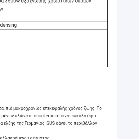
ρα 3500w εξάχνωσης χρωστικών ουσιών
0w
densing
α, πιό μακροχρόνιος επικεφαλής χρόνος ζωής. Το
ένων υλών και counterpoint είναι ευκολότερα.
α έλξης της Γερμανίας IGUS κάνει το περιβάλλον
εναλλασσόμενου ρεύματος.