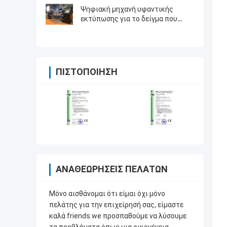
να κυλήσει τον τύπο
Ψηφιακή μηχανή υφαντικής
εκτύπωσης για το δείγμα που
κάνει τις λύσεις εκτύπωσης
ΠΙΣΤΟΠΟΊΗΣΗ
ΑΝΑΘΕΩΡΉΣΕΙΣ ΠΕΛΑΤΏΝ
Μόνο αισθάνομαι ότι είμαι όχι μόνο
πελάτης για την επιχείρησή σας, είμαστε
καλά friends.we προσπαθούμε να λύσουμε