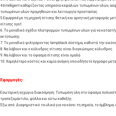
4.Intelligent καθαρίζοντας υπηρεσία κεφαλιών τυπωμένων υλών, α
τυπωμένων υλών προμηθειών και λειτουργία προστασίας.
5.Equipped με τη μηχανή σίτισης θετική και αρνητική μεταφοράς με
σίτισης syst.
6. Το μοναδικό σχέδιο πλατφορμών τυπωμένων υλών για να καταστή
εκτύπωσης.
7. Το μοναδικό φιλτράροντας lampblack σύστημα, καθιστά την εικόν
8. Να λάβουν και ο κύλινδρος σίτισης είναι διογκώσιμος κύλινδρος.
9. Να λάβουν και το ύφασμα σίτισης είναι ομαλά
10. Χαμηλότερο κόστος και καμία ανάγκη οποιοδήποτε έγγραφο μετ
Εφαρμογές:
Εσωτερική εγχώρια διακόσμηση: Τυπωμένη ύλη στο ύφασμα πολυεστέ
τραπεζομάντιλο, φύλλα και ούτω καθεξής.
Έξω από: Διαφημιστικό τα υλικά για να κάνει τη σημαία, το έμβλημα,