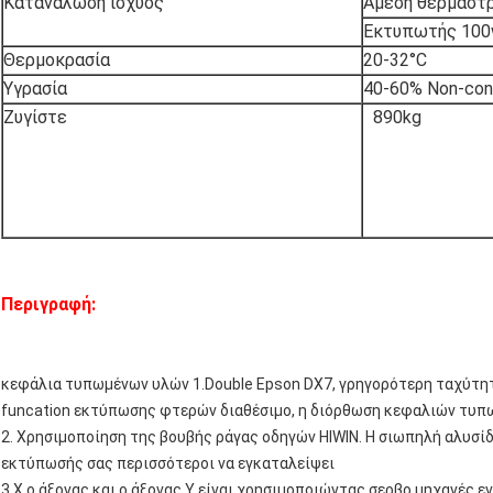
Κατανάλωση ισχύος
Άμεση θερμάστ
Εκτυπωτής 10
Θερμοκρασία
20-32°C
Υγρασία
40-60% Non-con
Ζυγίστε
890kg
Περιγραφή:
κεφάλια τυπωμένων υλών 1.Double Epson DX7, γρηγορότερη ταχύτητ
funcation εκτύπωσης φτερών διαθέσιμο, η διόρθωση κεφαλιών τυπωμ
2. Χρησιμοποίηση της βουβής ράγας οδηγών HIWIN. Η σιωπηλή αλυσίδ
εκτύπωσής σας περισσότεροι να εγκαταλείψει
3.X ο άξονας και ο άξονας Υ είναι χρησιμοποιώντας σερβο μηχανές 