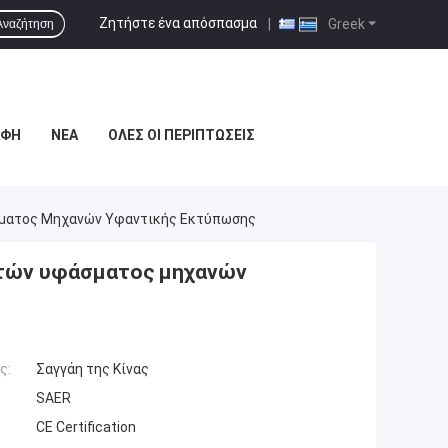
Ζητήστε ένα απόσπασμα
|
Greek
Αναζήτηση
ΑΦΉ
ΝΈΑ
ΌΛΕΣ ΟΙ ΠΕΡΙΠΤΏΣΕΙΣ
ματος Μηχανών Υφαντικής Εκτύπωσης
τών υφάσματος μηχανών
ς:
Σαγγάη της Κίνας
SAER
CE Certification