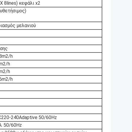
Χ 8lines) κεφάλι x2
υθετήσιμος)
ιασμός μελανιού
υσης
18m2/h
8m2/h
3m2/h
16m2/h
C220-240Adaptive 50/60Hz
A. 50/60Hz