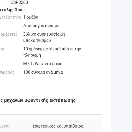
:
CSR3200
τολής Όροι:
ελίας min:
1 ομάδα
Διαπραγματεύσιμα
ομέρειες:
Ξύλινη συσκευασία μη
υποκαπνισμού
ης:
10 ημέρες μετά από πάρτε την
πληρωμή
Μ / Τ, Western Union
σφοράς:
100 σύνολα ανά μήνα
ς μηχανών υφαντικής εκτύπωσης
μογή:
εσωτερικός και υπαίθριος