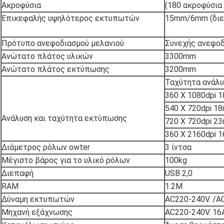
Ακροφύσια
(180 ακροφύσια 
Επικεφαλής υψηλότερος εκτυπωτών
15mm/6mm (διε
Πρότυπο ανεφοδιασμού μελανιού
Συνεχής ανεφοδ
Ανώτατο πλάτος υλικών
3300mm
Ανώτατο πλάτος εκτύπωσης
3200mm
Ταχύτητα ανάλ
360 Χ 1080dpi 
540 Χ 720dpi 1
Ανάλυση και ταχύτητα εκτύπωσης
720 Χ 720dpi 2
360 Χ 2160dpi 
Διάμετρος ρόλων owter
3 ίντσα
Μέγιστο βάρος για το υλικό ρόλων
100kg
Διεπαφή
USB 2,0
RAM
1.2M
Δύναμη εκτυπωτών
AC220-240V. /A
Μηχανή εξάχνωσης
AC220-240V. 16