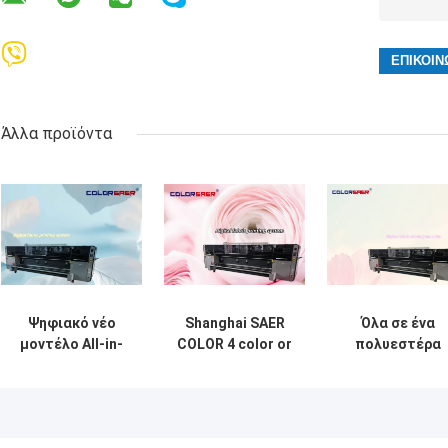
Άλλα προϊόντα
Ψηφιακό νέο
Shanghai SAER
Όλα σε ένα
μοντέλο All-in-
COLOR 4 color or
πολυεστέρα
one σύστημα
8 color Digital
ψηφιακό
εκτύπωσης
Textile Printing
εκτυπωτή
Textile με 4 ή 8
System 3200mm
υπολίμανση
τεμ. i3200
Large Format
εκτυπωτή άμε