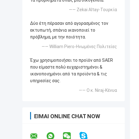
τα προβλήματα όπως μια οικογένεια.
—— Zekai Altay-Τουρκία
Δύο έτη πέρασαν από αγορασμένος τον
εκτυπωτή, σπάνια ικανοποιεί το
πρόβλημα, με την ποιότητα.
—— William Piero-Ηνωμένες Πολιτείες
Έχω χρησιμοποιήσει το προϊόν από SAER
που είμαστε πολύ ευχαριστημένοι &
ικανοποιημένοι από τα προϊόντα & τις
υπηρεσίες σας.
—— Ο κ. Niraj-Κένυα
ΕΊΜΑΙ ONLINE CHAT NOW