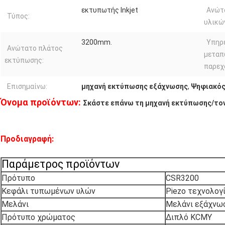
εκτυπωτής Inkjet
Ανώτ
Τύπος:
υλικώ
3200mm.
Υπηρ
Ανώτατο πλάτος
μεταπ
εκτύπωσης:
παρεχ
Επισημαίνω:
μηχανή εκτύπωσης εξάχνωσης
,
Ψηφιακός
Όνομα προϊόντων:
Σκάστε επάνω τη μηχανή εκτύπωσης/το
Προδιαγραφή:
Παράμετρος προϊόντων
Πρότυπο
CSR3200
Κεφάλι τυπωμένων υλών
Piezo τεχνολογ
Μελάνι
Μελάνι εξάχνω
Πρότυπο χρώματος
Διπλό KCMY