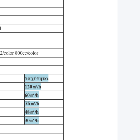
4
2/color 800cc/color
ταχύτητα
120㎡/h
60㎡/h
㎡/h
75
48㎡/h
30㎡/h