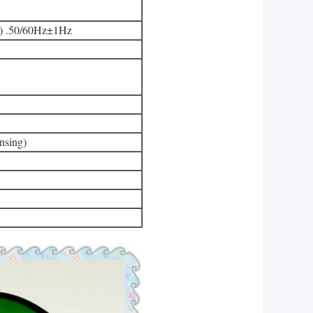
τικό) .50/60Hz±1Hz
sing)
ε 7