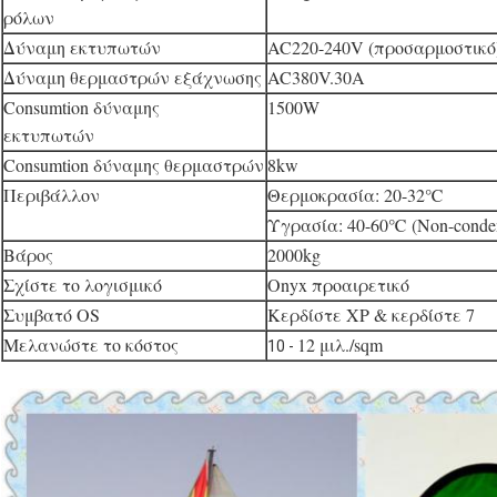
ρόλων
Δύναμη εκτυπωτών
AC220-240V (προσαρμοσ
Δύναμη θερμαστρών εξάχνωσης
AC380V.30A
Consumtion δύναμης
1500W
εκτυπωτών
Consumtion δύναμης θερμαστρών
8kw
Περιβάλλον
Θερμοκρασία: 20-32℃
Υγρασία: 40-60℃ (Non-conden
Βάρος
2000kg
Σχίστε το λογισμικό
Onyx προαιρετικό
Συμβατό OS
Κερδίστε XP & κερδίστ
Μελανώστε το κόστος
12 μιλ./sqm
10 -