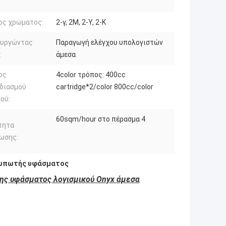
ος χρώματος:
2-γ, 2M, 2-Υ, 2-Κ
ουργώντας
Παραγωγή ελέγχου υπολογιστών
:
άμεσα
ος
4color τρόπος: 400cc
διασμού
cartridge*2/color 800cc/color
ού:
60sqm/hour στο πέρασμα 4
τητα
ωσης:
τυπωτής υφάσματος
ς υφάσματος λογισμικού Onyx άμεσα