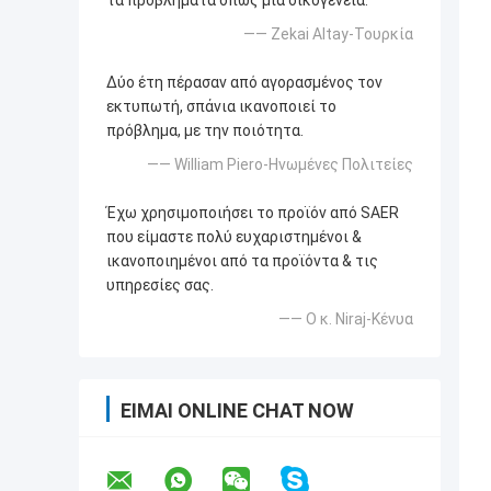
τα προβλήματα όπως μια οικογένεια.
—— Zekai Altay-Τουρκία
Δύο έτη πέρασαν από αγορασμένος τον
εκτυπωτή, σπάνια ικανοποιεί το
πρόβλημα, με την ποιότητα.
—— William Piero-Ηνωμένες Πολιτείες
Έχω χρησιμοποιήσει το προϊόν από SAER
που είμαστε πολύ ευχαριστημένοι &
ικανοποιημένοι από τα προϊόντα & τις
υπηρεσίες σας.
—— Ο κ. Niraj-Κένυα
ΕΊΜΑΙ ONLINE CHAT NOW