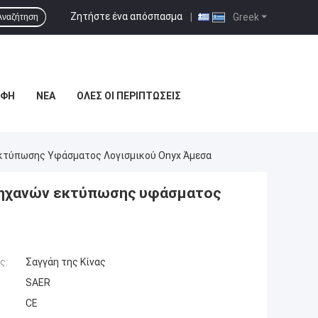
Ζητήστε ένα απόσπασμα
|
Greek
Αναζήτηση
ΑΦΉ
ΝΈΑ
ΌΛΕΣ ΟΙ ΠΕΡΙΠΤΏΣΕΙΣ
κτύπωσης Υφάσματος Λογισμικού Onyx Άμεσα
μηχανών εκτύπωσης υφάσματος
ς:
Σαγγάη της Κίνας
SAER
CE