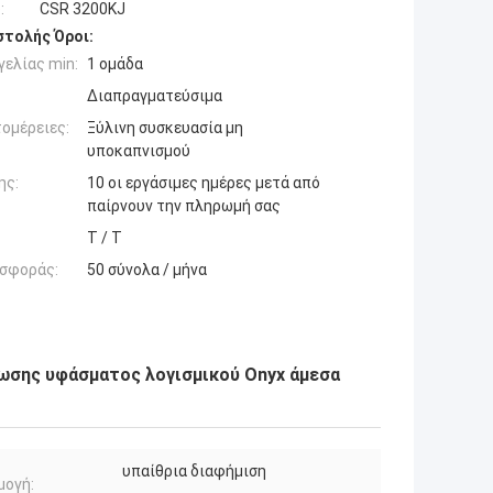
:
CSR 3200KJ
τολής Όροι:
ελίας min:
1 ομάδα
Διαπραγματεύσιμα
ομέρειες:
Ξύλινη συσκευασία μη
υποκαπνισμού
ης:
10 οι εργάσιμες ημέρες μετά από
παίρνουν την πληρωμή σας
T / T
σφοράς:
50 σύνολα / μήνα
ωσης υφάσματος λογισμικού Onyx άμεσα
υπαίθρια διαφήμιση
μογή: