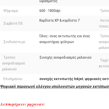
υφάσματος
Ψήφισμα:
600 - 1800dpi
Τρόπ
Κερδίστε XP & κερδίστε 7
Λειτ
Συμβατό OS:
τύπος
Όλος--ένας εκτυπωτής και ένας
Τρόπ
Συνδυάστε με:
ανεμιστήρας φίλτρων
ανεφο
μελανι
Τρόπος
Συνεχής ανεφοδιασμός μελανιού
Ταχύ
ανεφοδιασμού
εκτύπ
μελανιού:
Επισημαίνω:
συνεχής εκτυπωτής Inkjet
,
ψηφιακός εκ
Ψηφιακή παραγωγή ελέγχου υπολογιστών μηχανών εκτύπωση
Λεπτομέρειες μηχανών: