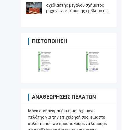
σχεδιαστής μεγάλου σχήματος
μηχανών εκτύπωσης εμβλημάτων
3200mm με το κεφάλι τυπωμένων
υλών 4720 Epson
ΠΙΣΤΟΠΟΊΗΣΗ
ΑΝΑΘΕΩΡΉΣΕΙΣ ΠΕΛΑΤΏΝ
Μόνο αισθάνομαι ότι είμαι όχι μόνο
πελάτης για την επιχείρησή σας, είμαστε
καλά friends.we προσπαθούμε να λύσουμε