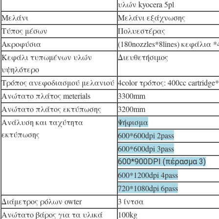
υλών kyocera 5pl
Μελάνι
Μελάνι εξάχνωσης
Τύπος μέσων
Πολυεστέρας
Ακροφύσια
(180nozzles*8lines) κεφάλια *
Κεφάλι τυπωμένων υλών
Διευθετήσιμος
υψηλότερο
Τρόπος ανεφοδιασμού μελανιού
4color τρόπος: 400cc cartridge*
Ανώτατο πλάτος meterials
3300mm
Ανώτατο πλάτος εκτύπωσης
3200mm
Ανάλυση και ταχύτητα
Ψήφισμα
εκτύπωσης
600*600dpi 2pass
600*600dpi 3pass
600*900DPI (πέρασμα 3)
600*1200dpi 4pass
720*1080dpi 6pass
Διάμετρος ρόλων owter
3 ίντσα
Ανώτατο βάρος για τα υλικά
100kg