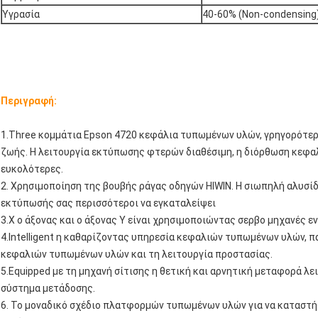
Υγρασία
40-60% (Non-condensing
Περιγραφή:
1.Three κομμάτια Epson 4720 κεφάλια τυπωμένων υλών, γρηγορότερ
ζωής. Η λειτουργία εκτύπωσης φτερών διαθέσιμη, η διόρθωση κεφαλ
ευκολότερες.
2. Χρησιμοποίηση της βουβής ράγας οδηγών HIWIN. Η σιωπηλή αλυσίδ
εκτύπωσής σας περισσότεροι να εγκαταλείψει
3.X ο άξονας και ο άξονας Υ είναι χρησιμοποιώντας σερβο μηχανές 
4.Intelligent η καθαρίζοντας υπηρεσία κεφαλιών τυπωμένων υλών, 
κεφαλιών τυπωμένων υλών και τη λειτουργία προστασίας.
5.Equipped με τη μηχανή σίτισης η θετική και αρνητική μεταφορά λε
σύστημα μετάδοσης.
6. Το μοναδικό σχέδιο πλατφορμών τυπωμένων υλών για να καταστή