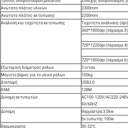
Τρόπος ανεφοδιασμού μελανιού
Συνεχής ανεφοδιασμός μ
Ανώτατο πλάτος υλικών
2300mm
Ανώτατο πλάτος εκτύπωσης
2200mm
Ανάλυση και ταχύτητα εκτύπωσης
Ταχύτητα ανάλυσης (dpi)
360*1800dpi (πέρασμα 3
720*1220dpi (πέρασμα 4
720*1800dpi (πέρασμα 6
Εξωτερική διάμετρος ρόλων
3 ίντσα
Μέγιστο βάρος για το υλικό ρόλων
100kg
Διεπαφή
USB2.0
RAM
128M
Δύναμη εκτυπωτών
AC100-120V/AC220-240V 
50/60HZ
Δύναμη
Θερμάστρα 3.5kw
Εκτυπωτής 100w
Θερμοκρασία
30-32℃