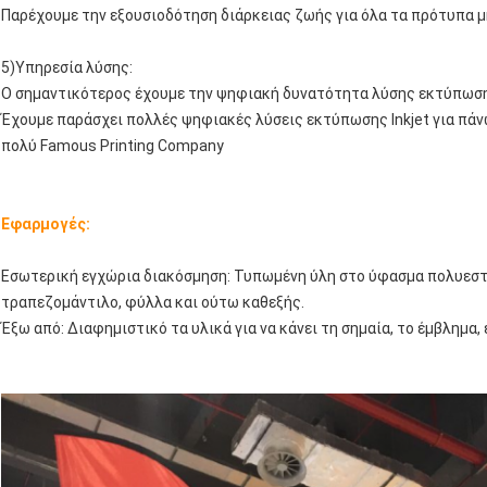
Παρέχουμε την εξουσιοδότηση διάρκειας ζωής για όλα τα πρότυπα 
5)Υπηρεσία λύσης:
Ο σημαντικότερος έχουμε την ψηφιακή δυνατότητα λύσης εκτύπωσ
Έχουμε παράσχει πολλές ψηφιακές λύσεις εκτύπωσης Inkjet για πάνω
πολύ Famous Printing Company
Εφαρμογές:
Εσωτερική εγχώρια διακόσμηση: Τυπωμένη ύλη στο ύφασμα πολυεστέ
τραπεζομάντιλο, φύλλα και ούτω καθεξής.
Έξω από: Διαφημιστικό τα υλικά για να κάνει τη σημαία, το έμβλημα,