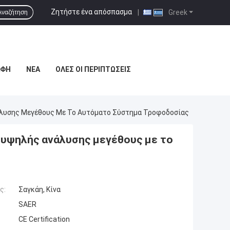
Ζητήστε ένα απόσπασμα
|
Greek
Αναζήτηση
ΑΦΉ
ΝΈΑ
ΌΛΕΣ ΟΙ ΠΕΡΙΠΤΏΣΕΙΣ
άλυσης Μεγέθους Με Το Αυτόματο Σύστημα Τροφοδοσίας
 υψηλής ανάλυσης μεγέθους με το
ς:
Σαγκάη, Κίνα
SAER
CE Certification