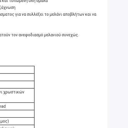
α και τυπωμένη ύλη ομαλά
εξάχνωση
σματος για να συλλέξει το μελάνι αποβλήτων και να
ατούν τον ανεφοδιασμό μελανιού συνεχώς.
νι χρωστικών
ead
μος)