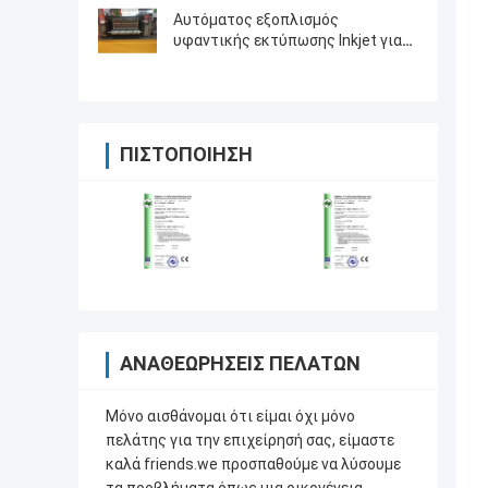
Αυτόματος εξοπλισμός
υφαντικής εκτύπωσης Inkjet για
την ομπρέλα/σκηνή
ΠΙΣΤΟΠΟΊΗΣΗ
ΑΝΑΘΕΩΡΉΣΕΙΣ ΠΕΛΑΤΏΝ
Μόνο αισθάνομαι ότι είμαι όχι μόνο
πελάτης για την επιχείρησή σας, είμαστε
καλά friends.we προσπαθούμε να λύσουμε