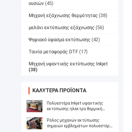
ουσιών
(45)
Μηχανή εξάχνωσης θερμότητας
(38)
μελάνι εκτύπωσης εξάχνωσης
(56)
Ψηφιακό ύφασμα εκτύπωσης
(42)
Ταινία μεταφοράς DTF
(17)
Μηχανή υφαντικής εκτύπωσης Inkjet
(38)
ΚΑΛΎΤΕΡΑ ΠΡΟΪΌΝΤΑ
Πολυεστέρα Inkjet υφαντικής
εκτύπωσης ηλεκτρο θερμική
θέρμανση ελέγχου έντασης
μηχανών ψηφιακή
Ρόλος μηχανών εκτύπωσης
σημαιών εμβλημάτων πολυεστέρα
για να κυλήσει τον τύπο