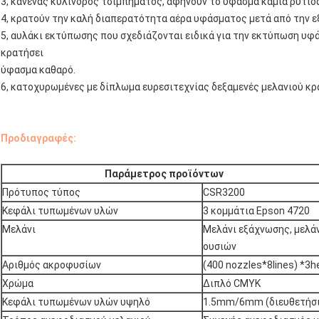
3, κανένας κύλινδρος τσιμπήματος, αφήνουν το ύφασμα καμία ρυτίδ
4, κρατούν την καλή διαπερατότητα αέρα υφάσματος μετά από την 
5, αυλάκι εκτύπωσης που σχεδιάζονται ειδικά για την εκτύπωση υφά
κρατήσει
ύφασμα καθαρό.
6, κατοχυρωμένες με δίπλωμα ευρεσιτεχνίας δεξαμενές μελανιού κρ
Προδιαγραφές:
Παράμετρος προϊόντων
Πρότυπος τύπος
CSR3200
Κεφάλι τυπωμένων υλών
3 κομμάτια Epson 4720
Μελάνι
Μελάνι εξάχνωσης, μελά
ουσιών
Αριθμός ακροφυσίων
(400 nozzles*8lines) *3h
Χρώμα
Διπλό CMYK
Κεφάλι τυπωμένων υλών υψηλό
1.5mm/6mm (διευθετήσι