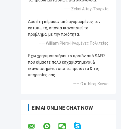
τα προβλήματα όπως μια οικογένεια.
—— Zekai Altay-Τουρκία
Δύο έτη πέρασαν από αγορασμένος τον
εκτυπωτή, σπάνια ικανοποιεί το
πρόβλημα, με την ποιότητα.
—— William Piero-Ηνωμένες Πολιτείες
Έχω χρησιμοποιήσει το προϊόν από SAER
που είμαστε πολύ ευχαριστημένοι &
ικανοποιημένοι από τα προϊόντα & τις
υπηρεσίες σας.
—— Ο κ. Niraj-Κένυα
ΕΊΜΑΙ ONLINE CHAT NOW