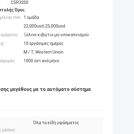
:
CSR3200
τολής Όροι:
ελίας min:
1 ομάδα
22,000usd-25,000usd
ομέρειες:
Ξύλινο κιβώτιο μη-υποκαπνισμού
ης:
10 εργάσιμες ημέρες
Μ / Τ, Western Union
σφοράς:
1000 σετ ανά μήνα
υσης μεγέθους με το αυτόματο σύστημα
Όλα τα είδη υφάσματος
ς μέσων: