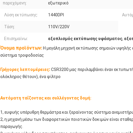
παρεχόμενη:
εξωτερικό
Λύση εκτύπωσης:
1440DPI
Αυτό
Τάση:
110V/220V
Επισημαίνω:
εξοπλισμός εκτύπωσης υφάσματος
,
εξο
Όνομα προϊόντων:
Η μεγάλη μηχανή εκτύπωσης σημαιών υψηλής α
σύστημα τροφοδοσίας
:
Γρήγορες λεπτομέρειες
CSR3200 μας περιλαμβάνει έναν εκτυπωτή,
ολόκληρος θέτουν), ένα φίλτρο
Αυτόματη ταΐζοντας και συλλέγοντας δομή:
1, ευφυής υπέρυθρη θερμάστρα και ξεραίνοντας σύστημα ανεμιστήρ
2, η μηχανή μέσω των διαφορετικών ποιοτικών δοκιμών είναι σταθερ
παραγωγής.