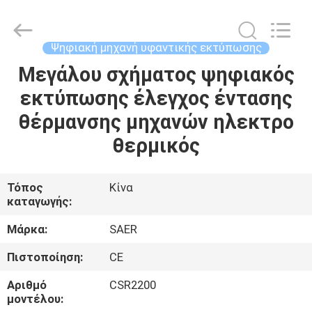
Shanghai
Color
Digital
Supplier
Co.,
Ψηφιακή μηχανή υφαντικής εκτύπωσης
Ltd..
All
Rights
Μεγάλου σχήματος ψηφιακός
ΑΡΧΙΚΉ
Reserved.
εκτύπωσης έλεγχος έντασης
ΣΕΛΊΔΑ
θέρμανσης μηχανών ηλεκτρο
ΠΡΟΪΌΝΤΑ
θερμικός
ΒΊΝΤΕΟ
Τόπος
Κίνα
καταγωγής:
ΣΧΕΤΙΚΆ
Μάρκα:
SAER
ΜΕ
Πιστοποίηση:
CE
ΕΜΆΣ
Αριθμό
CSR2200
μοντέλου: