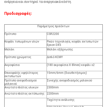
ενέργεια και συντηρεί τα ενεργειακά κόστη.
Προδιαγραφές:
Παράμετρος προϊόντων
Πρότυπο
CSR2200
Κεφάλι τυπωμένων υλών
Piezo τεχνολογία, κεφάλι εκτυπωτών
Epson DX5
Μελάνι
Μελάνι εξάχνωσης
Πρότυπο χρώματος
Διπλό KCMY
Ακροφύσια
(180 ακροφύσια Χ 8lines) κεφάλι x2
Επικεφαλής υψηλότερος
15mm/6mm (διευθετήσιμος)
εκτυπωτών
Πρότυπο ανεφοδιασμού
Συνεχής ανεφοδιασμός μελανιού
μελανιού
Ανώτατο πλάτος υλικών
2300mm
Ανώτατο πλάτος εκτύπωσης
2200mm
Ταχύτητα ανάλυσης