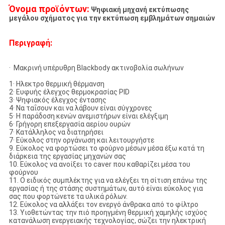
Όνομα προϊόντων:
Ψηφιακή μηχανή εκτύπωσης
μεγάλου σχήματος για την εκτύπωση εμβλημάτων σημαιών
Περιγραφή:
· Μακρινή υπέρυθρη Blackbody ακτινοβολία σωλήνων
1· Ηλεκτρο θερμική θέρμανση
2· Ευφυής έλεγχος θερμοκρασίας PID
3· Ψηφιακός έλεγχος έντασης
4· Να ταΐσουν και να λάβουν είναι σύγχρονες
5· Η παράδοση κενών ανεμιστήρων είναι ελέγξιμη
6· Γρήγορη επεξεργασία αερίου ουρών
7· Κατάλληλος να διατηρήσει
7· Εύκολος στην οργάνωση και λειτουργήστε
9. Εύκολος να φορτώσει το φούρνο μέσων μέσα έξω κατά τη
διάρκεια της εργασίας μηχανών σας
10. Εύκολος να ανοίξει το caver που καθαρίζει μέσα του
φούρνου
11. Ο ειδικός συμπλέκτης για να ελέγξει τη σίτιση επάνω της
εργασίας ή της στάσης συστημάτων, αυτό είναι εύκολος για
σας που φορτώνετε τα υλικά ρόλων.
12. Εύκολος να αλλάξει τον ενεργό άνθρακα από το φίλτρο
13. Υιοθετώντας την πιό προηγμένη θερμική χαμηλής ισχύος
κατανάλωση ενεργειακής τεχνολογίας, σώζει την ηλεκτρική