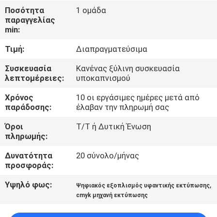
ΓΎΡΟΣ
Ποσότητα
1 ομάδα
παραγγελίας
ΕΡΓΟΣΤΑΣΊΩΝ
min:
Τιμή:
Διαπραγματεύσιμα
ΠΟΙΟΤΙΚΌΣ
ΈΛΕΓΧΟΣ
Συσκευασία
Κανένας ξύλινη συσκευασία
λεπτομέρειες:
υποκαπνισμού
Χρόνος
10 οι εργάσιμες ημέρες μετά από
ΕΠΑΦΉ
παράδοσης:
έλαβαν την πληρωμή σας
Όροι
T/T ή Δυτική Ένωση
ΝΈΑ
πληρωμής:
Δυνατότητα
20 σύνολο/μήνας
ΌΛΕΣ
προσφοράς:
ΟΙ
Υψηλό φως:
,
Ψηφιακός εξοπλισμός υφαντικής εκτύπωσης
ΠΕΡΙΠΤΏΣΕΙΣ
cmyk μηχανή εκτύπωσης