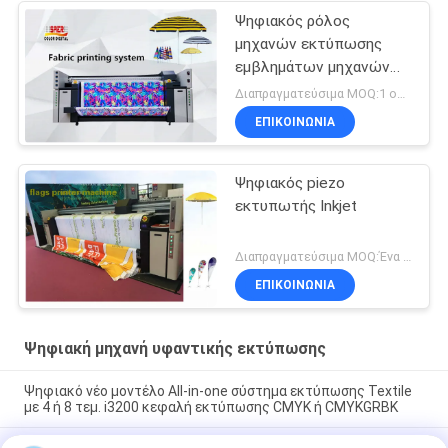
Ψηφιακός ρόλος
μηχανών εκτύπωσης
εμβλημάτων μηχανών
υφαντικής εκτύπωσης
Διαπραγματεύσιμα MOQ:1 ομάδα
Inkjet για να κυλήσει τον
ΕΠΙΚΟΙΝΩΝΙΑ
τύπο
Ψηφιακός piezo
εκτυπωτής Inkjet
Διαπραγματεύσιμα MOQ:Ένα σύνολο
ΕΠΙΚΟΙΝΩΝΙΑ
Ψηφιακή μηχανή υφαντικής εκτύπωσης
Ψηφιακό νέο μοντέλο All-in-one σύστημα εκτύπωσης Textile
με 4 ή 8 τεμ. i3200 κεφαλή εκτύπωσης CMYK ή CMYKGRBK
Shanghai SAER COLOR 4 color or 8 color Digital Textile Printing