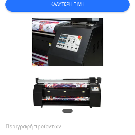
COMPANY
ΚΑΛΎΤΕΡΗ ΤΙΜΉ
NEWS
SITEMAP
ΠΟΛΙΤΙΚΉ
ΑΠΟΡΡΉΤΟΥ
Περιγραφή προϊόντων