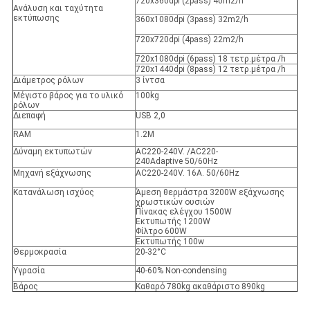
720x360dpi (2pass) 40m2/h
Ανάλυση και ταχύτητα
εκτύπωσης
360x1080dpi (3pass) 32m2/h
720x720dpi (4pass) 22m2/h
720x1080dpi (6pass) 18 τετρ.μέτρα /h
720x1440dpi (8pass) 12 τετρ.μέτρα /h
Διάμετρος ρόλων
3 ίντσα
Μέγιστο βάρος για το υλικό
100kg
ρόλων
Διεπαφή
USB 2,0
RAM
1.2M
Δύναμη εκτυπωτών
AC220-240V. /AC220-
240Adaptive 50/60Hz
Μηχανή εξάχνωσης
AC220-240V. 16A. 50/60Hz
Κατανάλωση ισχύος
Άμεση θερμάστρα 3200W εξάχνωσης
χρωστικών ουσιών
Πίνακας ελέγχου 1500W
Εκτυπωτής 1200W
Φίλτρο 600W
Εκτυπωτής 100w
Θερμοκρασία
20-32°C
Υγρασία
40-60% Non-condensing
Βάρος
Καθαρό 780kg ακαθάριστο 890kg