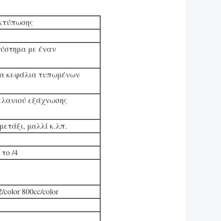
εκτύπωσης
σύστημα με έναν
ερα κεφάλια τυπωμένων
ελανιού εξάχνωσης
 μετάξι, μαλλί κ.λπ.
 το /4
/color 800cc/color