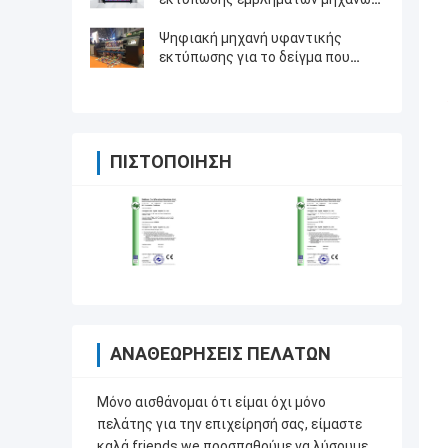
υφαντικής εκτύπωσης Inkjet για
να κυλήσει τον τύπο
Ψηφιακή μηχανή υφαντικής
εκτύπωσης για το δείγμα που
κάνει τις λύσεις εκτύπωσης
ΠΙΣΤΟΠΟΊΗΣΗ
ΑΝΑΘΕΩΡΉΣΕΙΣ ΠΕΛΑΤΏΝ
Μόνο αισθάνομαι ότι είμαι όχι μόνο
πελάτης για την επιχείρησή σας, είμαστε
καλά friends.we προσπαθούμε να λύσουμε