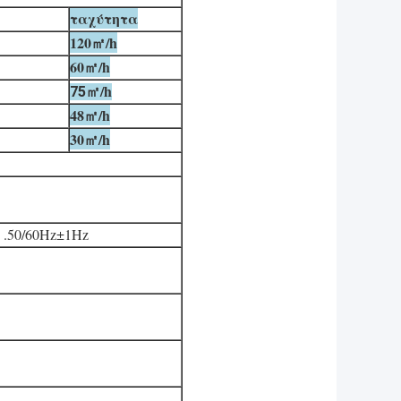
ταχύτητα
120㎡/h
60㎡/h
㎡/h
75
48㎡/h
30㎡/h
ικό) .50/60Hz±1Hz