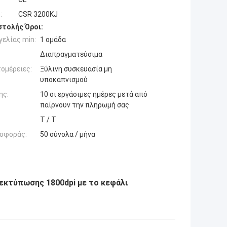
:
CSR 3200KJ
τολής Όροι:
ελίας min:
1 ομάδα
Διαπραγματεύσιμα
ομέρειες:
Ξύλινη συσκευασία μη
υποκαπνισμού
ης:
10 οι εργάσιμες ημέρες μετά από
παίρνουν την πληρωμή σας
T / T
σφοράς:
50 σύνολα / μήνα
εκτύπωσης 1800dpi με το κεφάλι