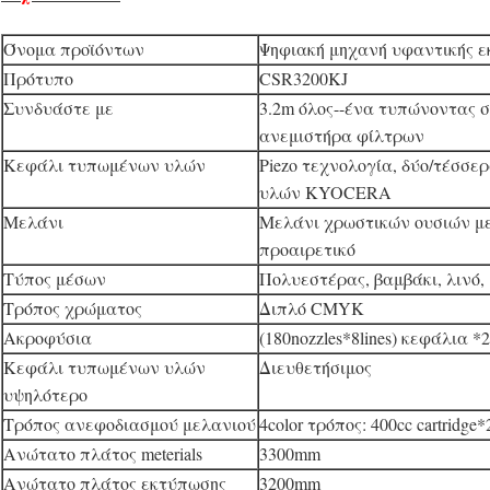
Όνομα προϊόντων
Ψηφιακή μηχανή υφαντικής 
Πρότυπο
CSR3200KJ
Συνδυάστε με
3.2m όλος--ένα τυπώνοντας 
ανεμιστήρα φίλτρων
Κεφάλι τυπωμένων υλών
Piezo τεχνολογία, δύο/τέσσ
υλών KYOCERA
Μελάνι
Μελάνι χρωστικών ουσιών μ
προαιρετικό
Τύπος μέσων
Πολυεστέρας, βαμβάκι, λινό,
Τρόπος χρώματος
Διπλό CMYK
Ακροφύσια
(180nozzles*8lines) κεφάλια *2
Κεφάλι τυπωμένων υλών
Διευθετήσιμος
υψηλότερο
Τρόπος ανεφοδιασμού μελανιού
4color τρόπος: 400cc cartridge*2
Ανώτατο πλάτος meterials
3300mm
Ανώτατο πλάτος εκτύπωσης
3200mm