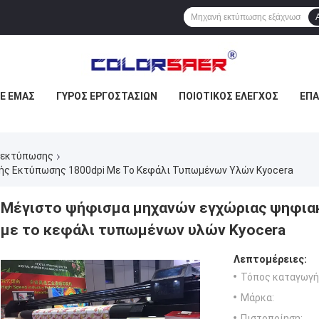
ΜΕ ΕΜΆΣ
ΓΎΡΟΣ ΕΡΓΟΣΤΑΣΊΩΝ
ΠΟΙΟΤΙΚΌΣ ΈΛΕΓΧΟΣ
ΕΠ
 εκτύπωσης
ς Εκτύπωσης 1800dpi Με Το Κεφάλι Τυπωμένων Υλών Kyocera
Μέγιστο ψήφισμα μηχανών εγχώριας ψηφια
με το κεφάλι τυπωμένων υλών Kyocera
Λεπτομέρειες:
Τόπος καταγωγή
Μάρκα:
Πιστοποίηση: