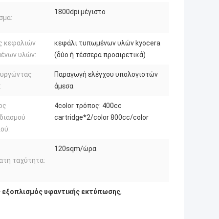
1800dpi μέγιστο
σμα:
ς κεφαλιών
κεφάλι τυπωμένων υλών kyocera
ένων υλών:
(δύο ή τέσσερα προαιρετικά)
ουργώντας
Παραγωγή ελέγχου υπολογιστών
:
άμεσα
ος
4color τρόπος: 400cc
διασμού
cartridge*2/color 800cc/color
ού:
120sqm/ώρα
ατη ταχύτητα:
 εξοπλισμός υφαντικής εκτύπωσης
,