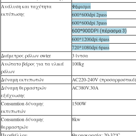
Ανάλυση και ταχύτητα
Ψήφισμα
εκτύπωσης
600*600dpi 2pass
600*600dpi 3pass
600*900DPI (πέρασμα 3)
600*1200dpi 4pass
720*1080dpi 6pass
Διάμετρος ρόλων owter
3 ίντσα
Ανώτατο βάρος για τα υλικά
100kg
ρόλων
Δύναμη εκτυπωτών
AC220-240V (προσαρμοστ
Δύναμη θερμαστρών
AC380V.30A
εξάχνωσης
Consumtion δύναμης
1500W
εκτυπωτών
Consumtion δύναμης
8kw
θερμαστρών
Περιβάλλον
Θερμοκρασία: 20-32℃