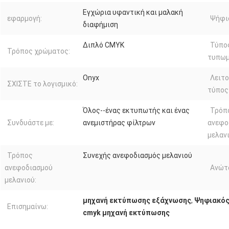
Εγχώρια υφαντική και μαλακή
εφαρμογή:
Ψήφι
διαφήμιση
Διπλό CMYK
Τύπο
Τρόπος χρώματος:
τυπωμ
Onyx
Λειτ
ΣΧΙΣΤΕ το λογισμικό:
τύπος
Όλος--ένας εκτυπωτής και ένας
Τρόπ
Συνδυάστε με:
ανεμιστήρας φίλτρων
ανεφο
μελανι
Τρόπος
Συνεχής ανεφοδιασμός μελανιού
ανεφοδιασμού
Ανώτ
μελανιού:
μηχανή εκτύπωσης εξάχνωσης
,
Ψηφιακός
Επισημαίνω:
cmyk μηχανή εκτύπωσης