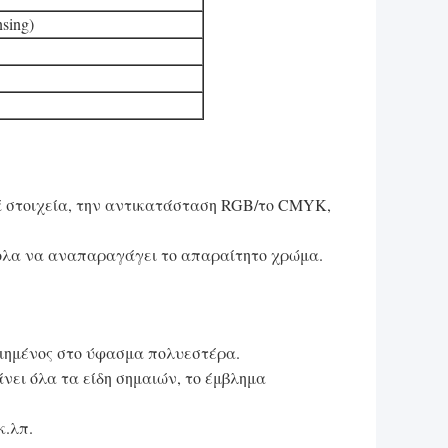
sing)
 8
ά στοιχεία, την αντικατάσταση RGB/το CMYK,
ύκολα να αναπαραγάγει το απαραίτητο χρώμα.
οιημένος στο ύφασμα πολυεστέρα.
νει όλα τα είδη σημαιών, το έμβλημα
κ.λπ.