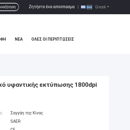
Ζητήστε ένα απόσπασμα
|
Greek
Αναζήτηση
ΑΦΉ
ΝΈΑ
ΌΛΕΣ ΟΙ ΠΕΡΙΠΤΏΣΕΙΣ
κό υφαντικής εκτύπωσης 1800dpi
ς:
Σαγγάη της Κίνας
SAER
CE