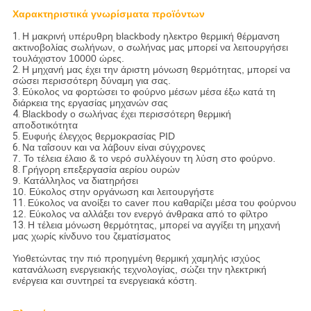
Χαρακτηριστικά γνωρίσματα προϊόντων
1.
Η μακρινή υπέρυθρη blackbody ηλεκτρο θερμική θέρμανση
ακτινοβολίας σωλήνων, ο σωλήνας μας μπορεί να λειτουργήσει
τουλάχιστον 10000 ώρες.
2.
Η μηχανή μας έχει την άριστη μόνωση θερμότητας, μπορεί να
σώσει περισσότερη δύναμη για σας.
3.
Εύκολος να φορτώσει το φούρνο μέσων μέσα έξω κατά τη
διάρκεια της εργασίας μηχανών σας
4.
Blackbody ο σωλήνας έχει περισσότερη θερμική
αποδοτικότητα
5.
Ευφυής έλεγχος θερμοκρασίας PID
6.
Να ταΐσουν και να λάβουν είναι σύγχρονες
7. Το τέλεια έλαιο & το νερό συλλέγουν τη λύση στο φούρνο.
8.
Γρήγορη επεξεργασία αερίου ουρών
9. Κατάλληλος να διατηρήσει
10. Εύκολος στην οργάνωση και λειτουργήστε
11.
Εύκολος να ανοίξει το caver που καθαρίζει μέσα του φούρνου
12. Εύκολος να αλλάξει τον ενεργό άνθρακα από το φίλτρο
13.
Η τέλεια μόνωση θερμότητας, μπορεί να αγγίξει τη μηχανή
μας χωρίς κίνδυνο του ζεματίσματος
Υιοθετώντας την πιό προηγμένη θερμική χαμηλής ισχύος
κατανάλωση ενεργειακής τεχνολογίας, σώζει την ηλεκτρική
ενέργεια και συντηρεί τα ενεργειακά κόστη.