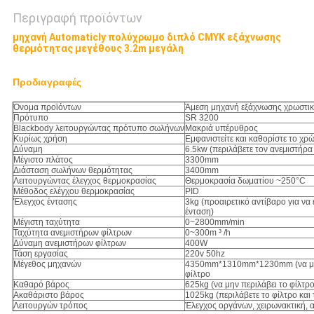
Περιγραφή προϊόντων
μηχανή Automaticly πολύχρωμο διπλό CMYK εξάχνωσης
θερμότητας μεγέθους 3.2m μεγάλη
Προδιαγραφές
Όνομα προϊόντων
Άμεση μηχανή εξάχνωσης χρωστι
Πρότυπο
SR 3200
Blackbody λειτουργώντας πρότυπο σωλήνων
Μακριά υπέρυθρος
Κυρίως χρήση
Εμφανιστείτε και καθορίστε το χρ
Δύναμη
6.5kw (περιλάβετε τον ανεμιστήρα
Μέγιστο πλάτος
3300mm
Διάσταση σωλήνων θερμότητας
3400mm
Λειτουργώντας έλεγχος θερμοκρασίας
Θερμοκρασία δωματίου ~250°C
Μέθοδος ελέγχου θερμοκρασίας
PID
Έλεγχος έντασης
3kg (προαιρετικό αντίβαρο για να ε
ένταση)
Μέγιστη ταχύτητα
0~2800mm/min
Ταχύτητα ανεμιστήρων φίλτρων
0~300m ³ /h
Δύναμη ανεμιστήρων φίλτρων
400W
Τάση εργασίας
220v 50hz
Μέγεθος μηχανών
4350mm*1310mm*1230mm (να μην
φίλτρο
Καθαρό βάρος
625kg (να μην περιλάβει το φίλτρο
Ακαθάριστο βάρος
1025kg (περιλάβετε το φίλτρο και
Λειτουργών τρόπος
Έλεγχος οργάνων, χειρωνακτική, 