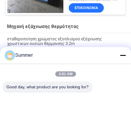
ΕΠΙΚΟΙΝΩΝΙΑ
Μηχανή εξάχνωσης θερμότητας
σταθεροποίηση χρώματος εξοπλισμού εξάχνωσης
χρωστικών ουσιών θέρμανσης 3.2m
Summer
Μηχανή 3.2m εξάχνωσης θερμότητας μονάδων
σταθεροποίησης εκτυπωτής θερμαστρών
Αυτόματη μηχανή 3.2m τυπωμένων υλών θερμότητας
2:01 AM
λειτουργώντας μονάδα σταθεροποίησης μεγέθους πλάτους
μεγάλη
Good day, what product are you looking for?
Λαϊκή κατηγορία
Όλα
Ψηφιακή Μηχανή 
Ψηφιακή Μηχανή 
Υφαντικής 
Εκτύπωσης 
Εκτύπωσης
Υφάσματος