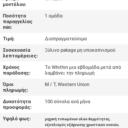
ΓΎΡΟΣ
μοντέλου:
ΕΡΓΟΣΤΑΣΊΩΝ
Ποσότητα
1 ομάδα
παραγγελίας
min:
ΠΟΙΟΤΙΚΌΣ
Τιμή:
Διαπραγματεύσιμα
ΈΛΕΓΧΟΣ
Συσκευασία
Ξύλινο pakage μη υποκαπνισμού
λεπτομέρειες:
ΕΠΑΦΉ
Χρόνος
Το Whithin μια εβδομάδα μετά από
παράδοσης:
λαμβάνει την πληρωμή
ΝΈΑ
Όροι
Μ / Τ, Western Union
πληρωμής:
ΌΛΕΣ
Δυνατότητα
100 σύνολα ανά μήνα
ΟΙ
προσφοράς:
ΠΕΡΙΠΤΏΣΕΙΣ
Υψηλό φως:
,
μηχανή τυπωμένων υλών θερμότητας
,
εξοπλισμός εξάχνωσης χρωστικών ουσιών