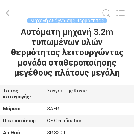
Shanghai
Color
Digital
Supplier
Co.,
Μηχανή εξάχνωσης θερμότητας
Ltd..
All
Rights
Αυτόματη μηχανή 3.2m
ΑΡΧΙΚΉ
Reserved.
τυπωμένων υλών
ΣΕΛΊΔΑ
θερμότητας λειτουργώντας
ΠΡΟΪΌΝΤΑ
μονάδα σταθεροποίησης
μεγέθους πλάτους μεγάλη
ΒΊΝΤΕΟ
Τόπος
Σαγγάη της Κίνας
καταγωγής:
ΣΧΕΤΙΚΆ
ΜΕ
Μάρκα:
SAER
ΕΜΆΣ
Πιστοποίηση:
CE Certification
Αριθμό
SR 3200