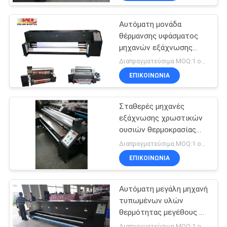
Αυτόματη μονάδα
θέρμανσης υφάσματος
μηχανών εξάχνωσης
θερμότητας με το CE
Διαπραγματεύσιμα MOQ:1 ομάδα
πιστοποιημένο
ΕΠΙΚΟΙΝΩΝΙΑ
Σταθερές μηχανές
εξάχνωσης χρωστικών
ουσιών θερμοκρασίας
για τους piezo
Διαπραγματεύσιμα MOQ:1 ομάδα
εκτυπωτές
ΕΠΙΚΟΙΝΩΝΙΑ
Αυτόματη μεγάλη μηχανή
τυπωμένων υλών
θερμότητας μεγέθους με
υψηλής θερμοκρασίας
Διαπραγματεύσιμα MOQ:1 ομάδα