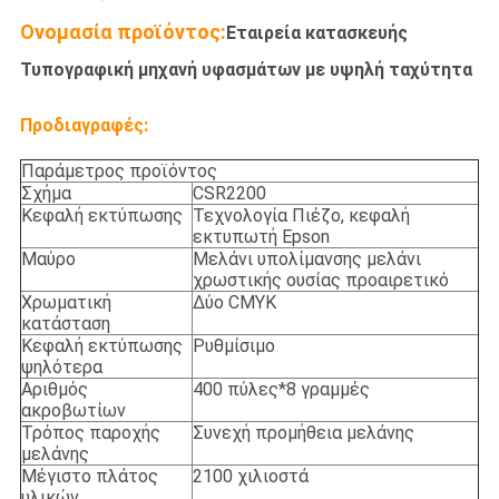
Ονομασία προϊόντος:
Εταιρεία κατασκευής
Τυπογραφική μηχανή υφασμάτων με υψηλή ταχύτητα
Προδιαγραφές:
Παράμετρος προϊόντος
Σχήμα
CSR2200
Κεφαλή εκτύπωσης
Τεχνολογία Πιέζο, κεφαλή
εκτυπωτή Epson
Μαύρο
Μελάνι υπολίμανσης μελάνι
χρωστικής ουσίας προαιρετικό
Χρωματική
Δύο CMYK
κατάσταση
Κεφαλή εκτύπωσης
Ρυθμίσιμο
ψηλότερα
Αριθμός
400 πύλες*8 γραμμές
ακροβωτίων
Τρόπος παροχής
Συνεχή προμήθεια μελάνης
μελάνης
Μέγιστο πλάτος
2100 χιλιοστά
υλικών