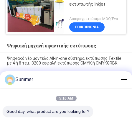
εκτυπωτής Inkjet
Διαπραγματεύσιμα MOQ:Ένα σύνολο
ΕΠΙΚΟΙΝΩΝΙΑ
Ψηφιακή μηχανή υφαντικής εκτύπωσης
Ψηφιακό νέο μοντέλο All-in-one σύστημα εκτύπωσης Textile
με 4 ή 8 τεμ. i3200 κεφαλή εκτύπωσης CMYK ή CMYKGRBK
Shanghai SAER COLOR 4 color or 8 color Digital Textile Printing
Summer
System 3200mm Large Format Fabric Plotter (Σύστημα
εκτύπωσης ψηφιακών υφασμάτων)
Όλα σε ένα πολυεστέρα ψηφιακό εκτυπωτή υπολίμανση
5:16 AM
εκτυπωτή άμεση ύφασμα εργοστάσιο προμήθειες 3,2m
σημαία εκτυπωτή
Good day, what product are you looking for?
Λαϊκή κατηγορία
Όλα