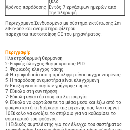
ξύλο
Χρόνος παράδοσης
Εντός 7 εργάσιμων ημερών από
την πληρωμή
Περιεχόμενο:Συνδυασμένο με σύστημα εκτύπωσης 2m
all-in-one και ανεμιστήρα φίλτρου
παρέχεται πιστοποίηση CE του μηχανήματος.
Περιγραφή:
Ηλεκτροθερμική θέρμανση
2· Ευφυής έλεγχος θερμοκρασίας PID
3· Ψηφιακός έλεγχος τάσης
4· Η τροφοδοσία και η πρόσληψη είναι συγχρονισμένες
5· Η παράδοση ανεμιστήρα είναι ελεγχόμενη
6· Επεξεργασία αερίων γρήγορης ουράς
7· Εύκολο στη συντήρηση
7· Εύκολη εγκατάσταση και λειτουργία
9. Εύκολο να φορτώσετε τα μέσα μέσα και έξω από το
φούρνο κατά τη διάρκεια της μηχανής σας λειτουργεί
10Εύκολο να ανοίξει το σπήλαιο για να καθαρίσει το
εσωτερικό του φούρνου
11Ειδικός συμπλέκτης για τον έλεγχο του συστήματος
τροφοδοσίας λειτουργίας ή διακοπής, είναι εύκολο για