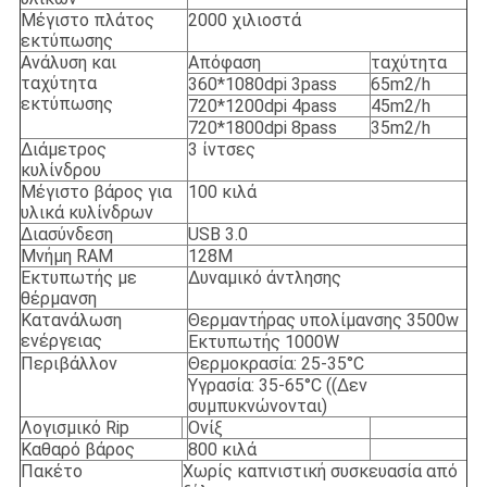
Μέγιστο πλάτος
2000 χιλιοστά
εκτύπωσης
Ανάλυση και
Απόφαση
ταχύτητα
ταχύτητα
360*1080dpi 3pass
65m2/h
εκτύπωσης
720*1200dpi 4pass
45m2/h
720*1800dpi 8pass
35m2/h
Διάμετρος
3 ίντσες
κυλίνδρου
Μέγιστο βάρος για
100 κιλά
υλικά κυλίνδρων
Διασύνδεση
USB 3.0
Μνήμη RAM
128M
Εκτυπωτής με
Δυναμικό άντλησης
θέρμανση
Κατανάλωση
Θερμαντήρας υπολίμανσης 3500w
ενέργειας
Εκτυπωτής 1000W
Περιβάλλον
Θερμοκρασία: 25-35°C
Υγρασία: 35-65°C ((Δεν
συμπυκνώνονται)
Λογισμικό Rip
Ονίξ
Καθαρό βάρος
800 κιλά
Πακέτο
Χωρίς καπνιστική συσκευασία από