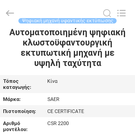
Shanghai
Color
Digital
Supplier
Co.,
Ψηφιακή μηχανή υφαντικής εκτύπωσης
Ltd..
All
Rights
Αυτοματοποιημένη ψηφιακή
ΑΡΧΙΚΉ
Reserved.
κλωστοϋφαντουργική
ΣΕΛΊΔΑ
εκτυπωτική μηχανή με
ΠΡΟΪΌΝΤΑ
υψηλή ταχύτητα
ΒΊΝΤΕΟ
Τόπος
Κίνα
καταγωγής:
ΣΧΕΤΙΚΆ
Μάρκα:
SAER
ΜΕ
Πιστοποίηση:
CE CERTIFICATE
ΕΜΆΣ
Αριθμό
CSR 2200
μοντέλου: