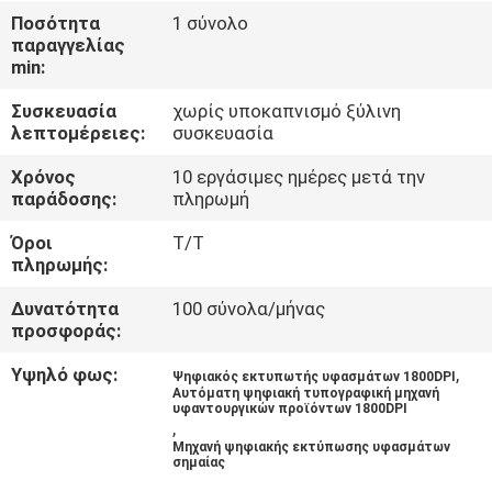
ΓΎΡΟΣ
Ποσότητα
1 σύνολο
παραγγελίας
ΕΡΓΟΣΤΑΣΊΩΝ
min:
Συσκευασία
χωρίς υποκαπνισμό ξύλινη
ΠΟΙΟΤΙΚΌΣ
λεπτομέρειες:
συσκευασία
ΈΛΕΓΧΟΣ
Χρόνος
10 εργάσιμες ημέρες μετά την
παράδοσης:
πληρωμή
ΕΠΑΦΉ
Όροι
Τ/Τ
πληρωμής:
ΝΈΑ
Δυνατότητα
100 σύνολα/μήνας
προσφοράς:
ΌΛΕΣ
Υψηλό φως:
,
Ψηφιακός εκτυπωτής υφασμάτων 1800DPI
Αυτόματη ψηφιακή τυπογραφική μηχανή
ΟΙ
υφαντουργικών προϊόντων 1800DPI
,
ΠΕΡΙΠΤΏΣΕΙΣ
Μηχανή ψηφιακής εκτύπωσης υφασμάτων
σημαίας