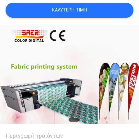
COMPANY
ΚΑΛΎΤΕΡΗ ΤΙΜΉ
NEWS
SITEMAP
ΠΟΛΙΤΙΚΉ
ΑΠΟΡΡΉΤΟΥ
Περιγραφή προϊόντων