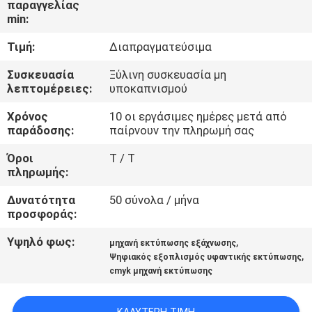
παραγγελίας
ΓΎΡΟΣ
min:
ΕΡΓΟΣΤΑΣΊΩΝ
Τιμή:
Διαπραγματεύσιμα
ΠΟΙΟΤΙΚΌΣ
Συσκευασία
Ξύλινη συσκευασία μη
λεπτομέρειες:
υποκαπνισμού
ΈΛΕΓΧΟΣ
Χρόνος
10 οι εργάσιμες ημέρες μετά από
παράδοσης:
παίρνουν την πληρωμή σας
ΕΠΑΦΉ
Όροι
T / T
πληρωμής:
ΝΈΑ
Δυνατότητα
50 σύνολα / μήνα
προσφοράς:
ΌΛΕΣ
Υψηλό φως:
,
μηχανή εκτύπωσης εξάχνωσης
ΟΙ
,
Ψηφιακός εξοπλισμός υφαντικής εκτύπωσης
cmyk μηχανή εκτύπωσης
ΠΕΡΙΠΤΏΣΕΙΣ