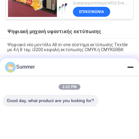
Διαπραγματεύσιμα MOQ:Ένα σύνολο
ΕΠΙΚΟΙΝΩΝΙΑ
Ψηφιακή μηχανή υφαντικής εκτύπωσης
Ψηφιακό νέο μοντέλο All-in-one σύστημα εκτύπωσης Textile
με 4 ή 8 τεμ. i3200 κεφαλή εκτύπωσης CMYK ή CMYKGRBK
Shanghai SAER COLOR 4 color or 8 color Digital Textile Printing
Summer
System 3200mm Large Format Fabric Plotter (Σύστημα
εκτύπωσης ψηφιακών υφασμάτων)
Όλα σε ένα πολυεστέρα ψηφιακό εκτυπωτή υπολίμανση
2:22 PM
εκτυπωτή άμεση ύφασμα εργοστάσιο προμήθειες 3,2m
σημαία εκτυπωτή
Good day, what product are you looking for?
Λαϊκή κατηγορία
Όλα
Ψηφιακή Μηχανή 
Ψηφιακή Μηχανή 
Υφαντικής 
Εκτύπωσης 