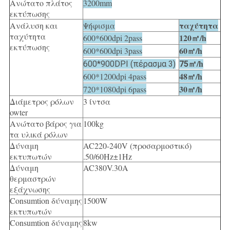
Ανώτατο πλάτος
3200mm
εκτύπωσης
ταχύτητα
Ανάλυση και
Ψήφισμα
ταχύτητα
120㎡/h
600*600dpi 2pass
εκτύπωσης
60㎡/h
600*600dpi 3pass
㎡/h
600*900DPI (πέρασμα 3)
75
48㎡/h
600*1200dpi 4pass
30㎡/h
720*1080dpi 6pass
Διάμετρος ρόλων
3 ίντσα
owter
Ανώτατο βάρος για
100kg
τα υλικά ρόλων
Δύναμη
AC220-240V (προσαρμοστικό)
εκτυπωτών
.50/60Hz±1Hz
Δύναμη
AC380V.30A
θερμαστρών
εξάχνωσης
Consumtion δύναμης
1500W
εκτυπωτών
Consumtion δύναμης
8kw