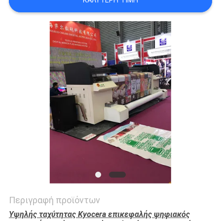
ΚΑΛΎΤΕΡΗ ΤΙΜΉ
COMPANY
NEWS
SITEMAP
ΠΟΛΙΤΙΚΉ
ΑΠΟΡΡΉΤΟΥ
Περιγραφή προϊόντων
Υψηλής ταχύτητας Kyocera επικεφαλής ψηφιακός