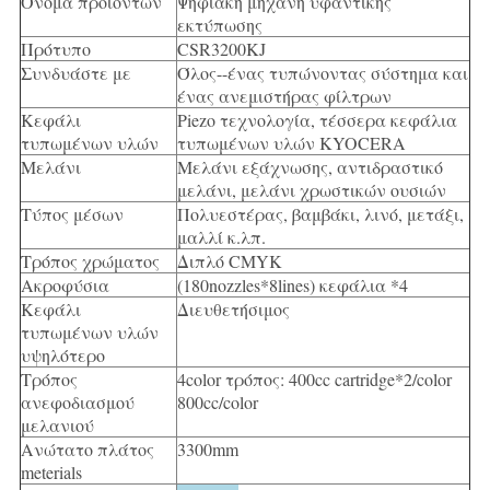
Όνομα προϊόντων
Ψηφιακή μηχανή υφαντικής
εκτύπωσης
Πρότυπο
CSR3200KJ
Συνδυάστε με
Όλος--ένας τυπώνοντας σύστημα και
ένας ανεμιστήρας φίλτρων
Κεφάλι
Piezo τεχνολογία, τέσσερα κεφάλια
τυπωμένων υλών
τυπωμένων υλών KYOCERA
Μελάνι
Μελάνι εξάχνωσης, αντιδραστικό
μελάνι, μελάνι χρωστικών ουσιών
Τύπος μέσων
Πολυεστέρας, βαμβάκι, λινό, μετάξι,
μαλλί κ.λπ.
Τρόπος χρώματος
Διπλό CMYK
Ακροφύσια
(180nozzles*8lines) κεφάλια *4
Κεφάλι
Διευθετήσιμος
τυπωμένων υλών
υψηλότερο
Τρόπος
4color τρόπος: 400cc cartridge*2/color
ανεφοδιασμού
800cc/color
μελανιού
Ανώτατο πλάτος
3300mm
meterials