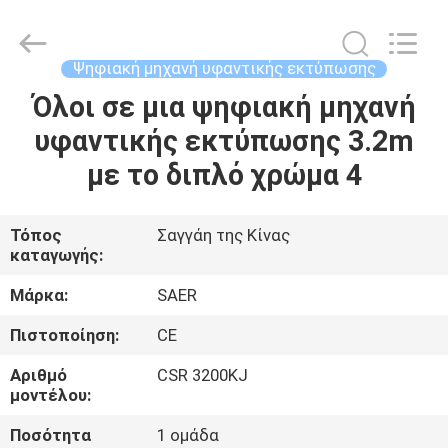
Shanghai
Color
Digital
Supplier
Co.,
Ψηφιακή μηχανή υφαντικής εκτύπωσης
Ltd..
All
Rights
Όλοι σε μια ψηφιακή μηχανή
ΑΡΧΙΚΉ
Reserved.
υφαντικής εκτύπωσης 3.2m
ΣΕΛΊΔΑ
με το διπλό χρώμα 4
ΠΡΟΪΌΝΤΑ
Τόπος
Σαγγάη της Κίνας
καταγωγής:
ΒΊΝΤΕΟ
Μάρκα:
SAER
ΣΧΕΤΙΚΆ
Πιστοποίηση:
CE
ΜΕ
Αριθμό
CSR 3200KJ
ΕΜΆΣ
μοντέλου:
Ποσότητα
1 ομάδα